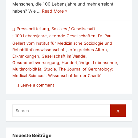
Menschen, die 100 Lebensjahre und mehr erreicht
haben? Wie …
Read More »
Pressemitteilung
,
Soziales / Gesellschaft
100 Lebensjahre
,
alternde Gesellschaften
,
Dr. Paul
Gellert vom Institut für Medizinische Soziologie und
Rehabilitationswissenschaft
,
erfolgreiches Altern
,
Erkrankungen
,
Gesellschaft im Wandel
,
Gesundheitsversorgung
,
Hundertjährige
,
Lebensende
,
Multimorbidität
,
Studie
,
The Journal of Gerontology:
Medical Sciences
,
Wissenschaftler der Charité
Leave a comment
Search
Search
for:
Neueste Beiträge