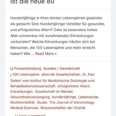
ist die neue 80
Hundertjährige in ihren letzten Lebensjahren gesünder
als gedacht Sind Hundertjährige Vorbilder für gesundes
und erfolgreiches Altern? Oder ist besonders hohes
Alter untrennbar mit zunehmenden Erkrankungen
verbunden? Welche Erkrankungen häufen sich bei
Menschen, die 100 Lebensjahre und mehr erreicht
haben? Wie …
Read More »
Pressemitteilung
,
Soziales / Gesellschaft
100 Lebensjahre
,
alternde Gesellschaften
,
Dr. Paul
Gellert vom Institut für Medizinische Soziologie und
Rehabilitationswissenschaft
,
erfolgreiches Altern
,
Erkrankungen
,
Gesellschaft im Wandel
,
Gesundheitsversorgung
,
Hundertjährige
,
Lebensende
,
Multimorbidität
,
Studie
,
The Journal of Gerontology:
Medical Sciences
,
Wissenschaftler der Charité
Leave a comment