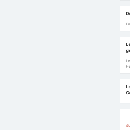
D
Fo
L
g
Le
He
L
G
s