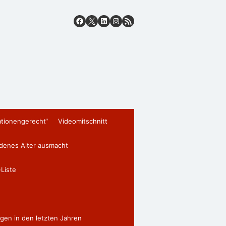
ationengerecht“
Videomitschnitt
edenes Alter ausmacht
Liste
gen in den letzten Jahren