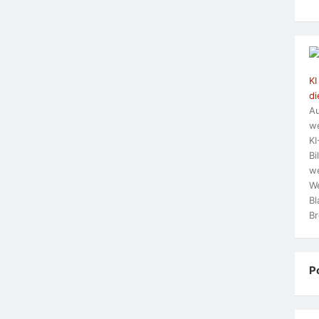
KI
di
Au
we
KI
Bi
we
We
Bl
Br
P