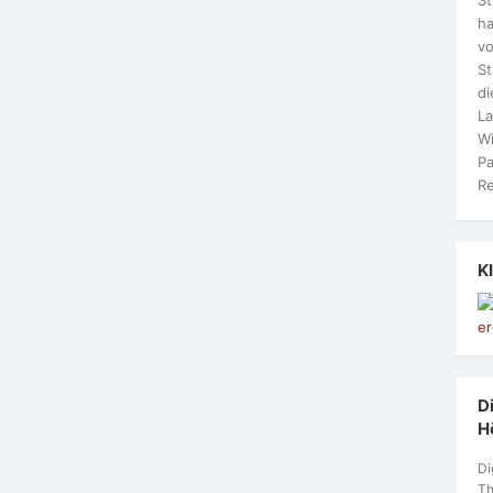
ha
vo
S
di
La
Wi
Pa
Re
K
Di
H
Di
Th