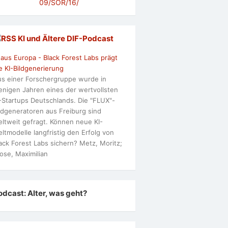
09/SOR/16/
KI und Ältere DlF-Podcast
 aus Europa - Black Forest Labs prägt
e KI-Bildgenerierung
s einer Forschergruppe wurde in
nigen Jahren eines der wertvollsten
-Startups Deutschlands. Die "FLUX"-
ldgeneratoren aus Freiburg sind
ltweit gefragt. Können neue KI-
ltmodelle langfristig den Erfolg von
ack Forest Labs sichern? Metz, Moritz;
ose, Maximilian
odcast: Alter, was geht?