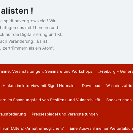
alisten !
e spirit never grows old ! Wir
häftigen uns mit Themen rund
k auf die Digitalisierung und KI.
ach Veränderung. „Es ist
u zertrümmern als ein Atom“.
rmine: Veranstaltungen, Seminare und Workshops
„Freiburg – Gener
a Hinken im Interview mit Sigrid Hofmaier
Download
Was ein zufri
tern im Spannungsfeld von Resilienz und Vulnerabilität
Speakerinnen-
erausforderung
Pressespiegel und Veranstaltungen
en von (Alters)-Armut ermöglichen?
Eine Auswahl meiner Weiterbildun