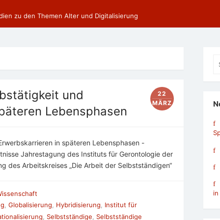
dien zu den Themen Alter und Digitalisierung
Se
fo
bstätigkeit und
22
MÄRZ
N
 späteren Lebensphasen
Sp
 Erwerbskarrieren in späteren Lebensphasen -
tnisse Jahrestagung des Instituts für Gerontologie der
g des Arbeitskreises „Die Arbeit der Selbstständigen“
in
issenschaft
ng
,
Globalisierung
,
Hybridisierung
,
Institut für
ationalisierung
,
Selbstständige
,
Selbstständige