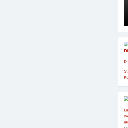
D
Di
St
Kü
La
wo
au
St