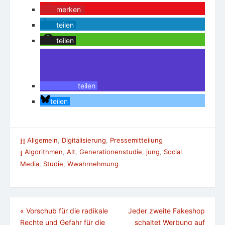
merken
teilen
teilen
teilen
teilen
Allgemein
,
Digitalisierung
,
Pressemitteilung
Algorithmen
,
Alt
,
Generationenstudie
,
jung
,
Social
Media
,
Studie
,
Wwahrnehmung
Beitragsnavigation
«
Vorschub für die radikale
Jeder zweite Fakeshop
Rechte und Gefahr für die
schaltet Werbung auf