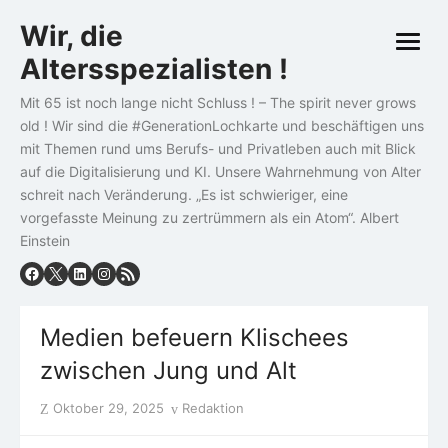
Skip
Wir, die
to
open
content
Altersspezialisten !
menu
Mit 65 ist noch lange nicht Schluss ! – The spirit never grows
old ! Wir sind die #GenerationLochkarte und beschäftigen uns
mit Themen rund ums Berufs- und Privatleben auch mit Blick
auf die Digitalisierung und KI. Unsere Wahrnehmung von Alter
schreit nach Veränderung. „Es ist schwieriger, eine
vorgefasste Meinung zu zertrümmern als ein Atom“. Albert
Einstein
Medien befeuern Klischees
zwischen Jung und Alt
Posted
Author
Oktober 29, 2025
Redaktion
on