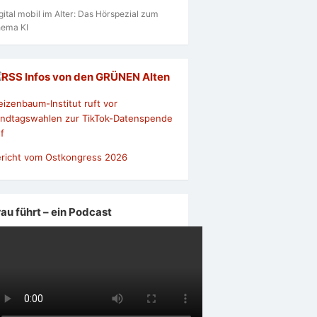
gital mobil im Alter: Das Hörspezial zum
ema KI
Infos von den GRÜNEN Alten
izenbaum-Institut ruft vor
ndtagswahlen zur TikTok-Datenspende
f
richt vom Ostkongress 2026
rau führt – ein Podcast