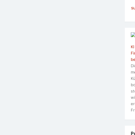
s
KI
Fi
be
Di
me
Kü
bo
st
wi
er
Fr
P