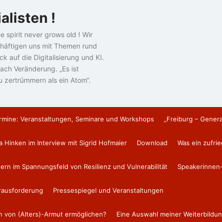
alisten !
e spirit never grows old ! Wir
häftigen uns mit Themen rund
k auf die Digitalisierung und KI.
ach Veränderung. „Es ist
u zertrümmern als ein Atom“.
rmine: Veranstaltungen, Seminare und Workshops
„Freiburg – Gener
a Hinken im Interview mit Sigrid Hofmaier
Download
Was ein zufri
tern im Spannungsfeld von Resilienz und Vulnerabilität
Speakerinnen-
erausforderung
Pressespiegel und Veranstaltungen
en von (Alters)-Armut ermöglichen?
Eine Auswahl meiner Weiterbildun