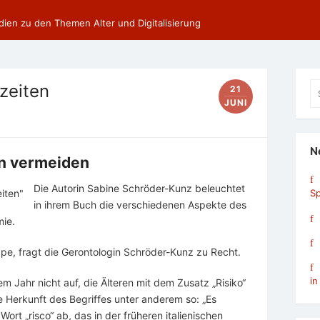
dien zu den Themen Alter und Digitalisierung
Se
zeiten
21
fo
JUNI
N
en vermeiden
Die Autorin Sabine Schröder-Kunz beleuchtet
Sp
in ihrem Buch die verschiedenen Aspekte des
mie.
uppe, fragt die Gerontologin Schröder-Kunz zu Recht.
in
em Jahr nicht auf, die Älteren mit dem Zusatz „Risiko“
e Herkunft des Begriffes unter anderem so: „Es
ort „risco“ ab, das in der früheren italienischen