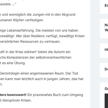
edeutete …“
E
gen und womöglich die Jungen mit in den Abgrund
n unseren Köpfen verfestigen.
N
W
 lange Lebenserfahrung. Die meisten von uns haben
bewältigt. Wer über Resilienz verfügt, bewältigt Krisen
ne persönlichen Ressourcen zu vertrauen.
H
t in der Krise stärken“ bietet die Autorin ein
 sechs Kompetenzen der selbstverantwortlichen
t es eine Übung.
D
e Gerontologin einen angemessenen Raum. Der Tod
erben kann man letztlich auch in jungen Jahren, das hat
t.
G
tere lesenswert!
Ein praxisnahes Buch zum Umgang
 disruptiven Krisen.