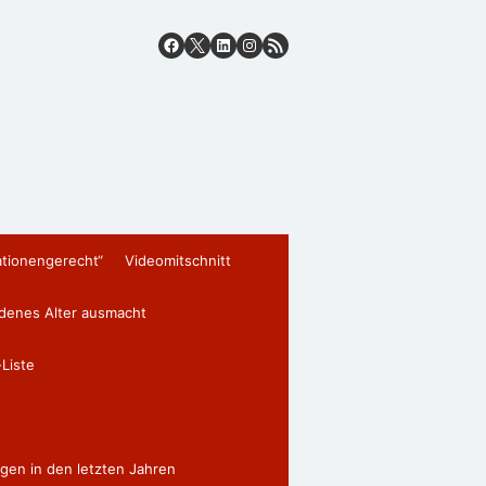
ationengerecht“
Videomitschnitt
edenes Alter ausmacht
Liste
gen in den letzten Jahren