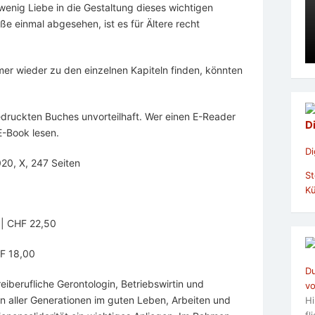
wenig Liebe in die Gestaltung dieses wichtigen
ße einmal abgesehen, ist es für Ältere recht
mer wieder zu den einzelnen Kapiteln finden, könnten
druckten Buches unvorteilhaft. Wer einen E-Reader
D
E-Book lesen.
Di
20, X, 247 Seiten
St
Kü
) | CHF 22,50
HF 18,00
Du
freiberufliche Gerontologin, Betriebswirtin und
vo
 aller Generationen im guten Leben, Arbeiten und
Hi
fl