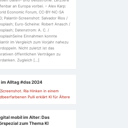
fenbar an Europa vorbei. – Alex Karp:
orld Economic Forum, CC-BY-NC-SA
0; Palantir-Screenshot: Salvador Rios /
splash; Euro-Scheine: Robert Anasch /
splash; Datenstrom: A. C. /
nsplashSeine Einnahmen konnte
lantir im Vergleich zum Vorjahr nahezu
rdoppeln. Nicht zuletzt ist das
krativen öffentlichen Verträgen zu
rdanken. Zugleich […]
I im Alltag #dss 2024
gital mobil im Alter: Das
örspezial zum Thema KI