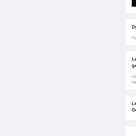
D
Fo
L
g
Le
He
L
G