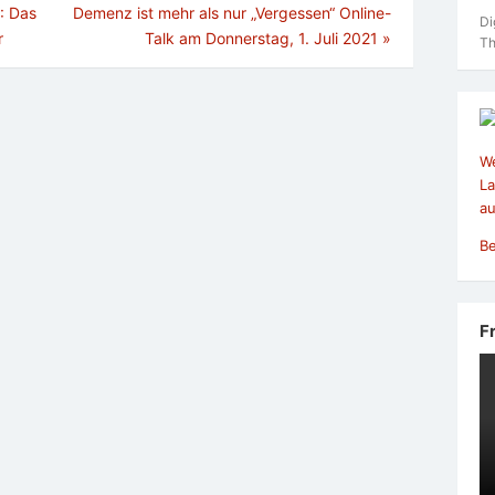
: Das
Demenz ist mehr als nur „Vergessen“ Online-
Di
r
Talk am Donnerstag, 1. Juli 2021
»
Th
We
La
au
Be
F