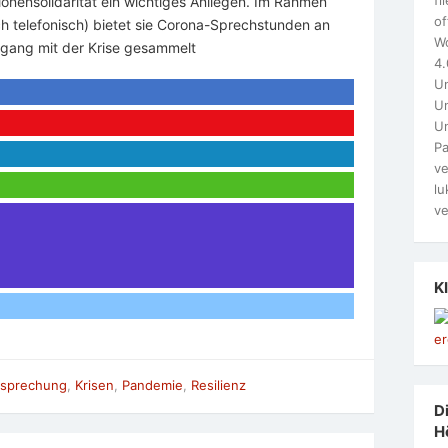
tionensolidarität ein wichtiges Anliegen. Im Rahmen
of
h telefonisch) bietet sie Corona-Sprechstunden an
W
mgang mit der Krise gesammelt
4.
Un
Un
U
Pa
ve
lu
ve
K
sprechung
,
Krisen
,
Pandemie
,
Resilienz
Di
H