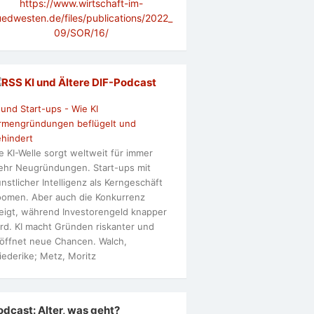
https://www.wirtschaft-im-
uedwesten.de/files/publications/2022_
09/SOR/16/
KI und Ältere DlF-Podcast
 und Start-ups - Wie KI
rmengründungen beflügelt und
hindert
e KI-Welle sorgt weltweit für immer
hr Neugründungen. Start-ups mit
nstlicher Intelligenz als Kerngeschäft
omen. Aber auch die Konkurrenz
eigt, während Investorengeld knapper
rd. KI macht Gründen riskanter und
öffnet neue Chancen. Walch,
iederike; Metz, Moritz
odcast: Alter, was geht?