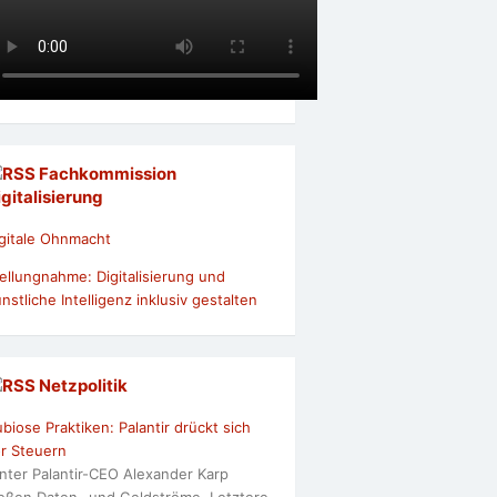
Fachkommission
igitalisierung
gitale Ohnmacht
ellungnahme: Digitalisierung und
nstliche Intelligenz inklusiv gestalten
Netzpolitik
biose Praktiken: Palantir drückt sich
r Steuern
nter Palantir-CEO Alexander Karp
ießen Daten- und Geldströme. Letztere