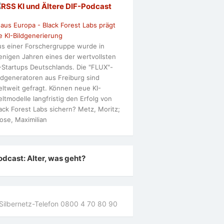
KI und Ältere DlF-Podcast
 aus Europa - Black Forest Labs prägt
e KI-Bildgenerierung
s einer Forschergruppe wurde in
nigen Jahren eines der wertvollsten
-Startups Deutschlands. Die "FLUX"-
ldgeneratoren aus Freiburg sind
ltweit gefragt. Können neue KI-
ltmodelle langfristig den Erfolg von
ack Forest Labs sichern? Metz, Moritz;
ose, Maximilian
odcast: Alter, was geht?
Silbernetz-Telefon 0800 4 70 80 90