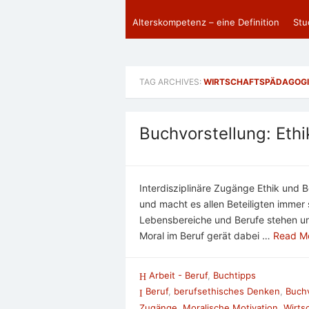
Alterskompetenz – eine Definition
Stu
TAG ARCHIVES:
WIRTSCHAFTSPÄDAGOGI
Buchvorstellung: Ethi
Interdisziplinäre Zugänge Ethik und 
und macht es allen Beteiligten immer
Lebensbereiche und Berufe stehen u
Moral im Beruf gerät dabei …
Read M
Arbeit - Beruf
,
Buchtipps
Beruf
,
berufsethisches Denken
,
Buchv
Zugänge
,
Moralische Motivation
,
Wirts