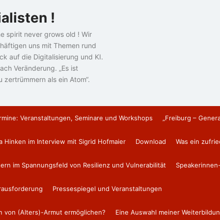
alisten !
e spirit never grows old ! Wir
häftigen uns mit Themen rund
k auf die Digitalisierung und KI.
ach Veränderung. „Es ist
u zertrümmern als ein Atom“.
rmine: Veranstaltungen, Seminare und Workshops
„Freiburg – Gener
a Hinken im Interview mit Sigrid Hofmaier
Download
Was ein zufri
tern im Spannungsfeld von Resilienz und Vulnerabilität
Speakerinnen-
erausforderung
Pressespiegel und Veranstaltungen
en von (Alters)-Armut ermöglichen?
Eine Auswahl meiner Weiterbildun