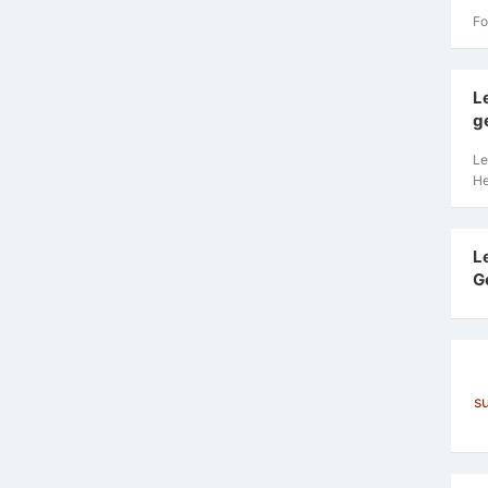
Fo
L
g
Le
He
L
G
s