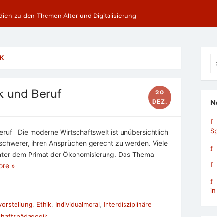
dien zu den Themen Alter und Digitalisierung
K
Se
fo
k und Beruf
20
DEZ.
N
Sp
Beruf Die moderne Wirtschaftswelt ist unübersichtlich
 schwerer, ihren Ansprüchen gerecht zu werden. Viele
nter dem Primat der Ökonomisierung. Das Thema
ore »
in
orstellung
,
Ethik
,
Individualmoral
,
Interdisziplinäre
chaftspädagogik