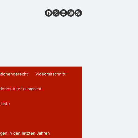
ationengerecht“
Videomitschnitt
edenes Alter ausmacht
Liste
gen in den letzten Jahren