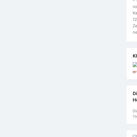
vo
Ka
12
Ze
ne
K
Di
H
Di
Th