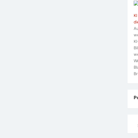
KI
di
Au
we
KI
Bi
we
We
Bl
Br
P