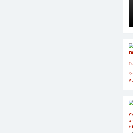
D
Di
St
Kü
KW
u
bl
– 