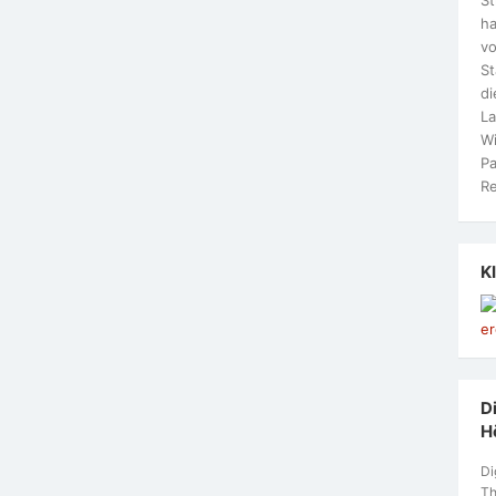
ha
vo
S
di
La
Wi
Pa
Re
K
Di
H
Di
Th