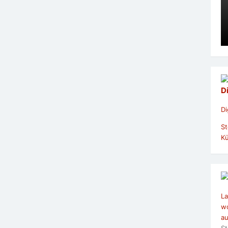
D
Di
St
Kü
La
wo
au
St