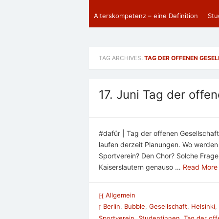
Alterskompetenz – eine Definition
Stu
TAG ARCHIVES:
TAG DER OFFENEN GESE
17. Juni Tag der offe
#dafür | Tag der offenen Gesellscha
laufen derzeit Planungen. Wo werden 
Sportverein? Den Chor? Solche Fragen
Kaiserslautern genauso …
Read More
Allgemein
Berlin
,
Bubble
,
Gesellschaft
,
Helsinki
,
Sportverein
,
Studentinnen
,
Tag der off