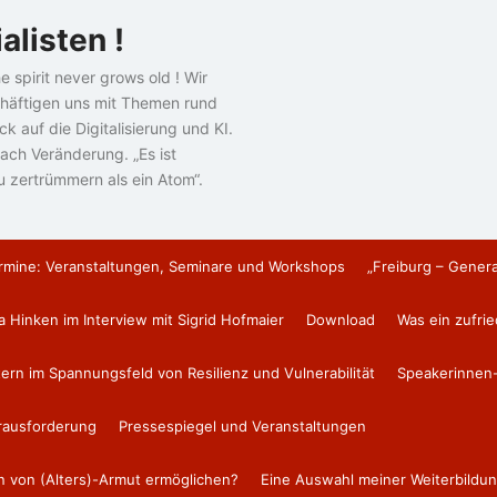
alisten !
e spirit never grows old ! Wir
häftigen uns mit Themen rund
k auf die Digitalisierung und KI.
ach Veränderung. „Es ist
u zertrümmern als ein Atom“.
rmine: Veranstaltungen, Seminare und Workshops
„Freiburg – Gener
a Hinken im Interview mit Sigrid Hofmaier
Download
Was ein zufri
tern im Spannungsfeld von Resilienz und Vulnerabilität
Speakerinnen-
erausforderung
Pressespiegel und Veranstaltungen
en von (Alters)-Armut ermöglichen?
Eine Auswahl meiner Weiterbildun