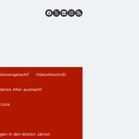
ationengerecht“
Videomitschnitt
edenes Alter ausmacht
Liste
gen in den letzten Jahren