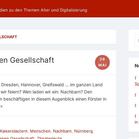
dien zu den Themen Alter und Digitalisierung
LLSCHAFT
Se
fo
nen Gesellschaft
26
MAI
N
Sp
ft Dresden, Hannover, Greifswald … im ganzen Land
wir feiern? Wen laden wir ein: Nachbarn? Den
 beschäftigen in diesem Augenblick einen Förster in
 »
in
Kaiserslautern
,
Menschen
,
Nachbarn
,
Nürnberg
,
enen Gesellschaft
,
Theaterleute