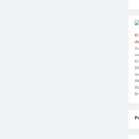
KI
di
Au
we
KI
Bi
we
We
Bl
Br
P