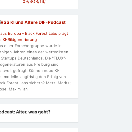
09/SOR/16/
KI und Ältere DlF-Podcast
 aus Europa - Black Forest Labs prägt
e KI-Bildgenerierung
s einer Forschergruppe wurde in
nigen Jahren eines der wertvollsten
-Startups Deutschlands. Die "FLUX"-
ldgeneratoren aus Freiburg sind
ltweit gefragt. Können neue KI-
ltmodelle langfristig den Erfolg von
ack Forest Labs sichern? Metz, Moritz;
ose, Maximilian
odcast: Alter, was geht?