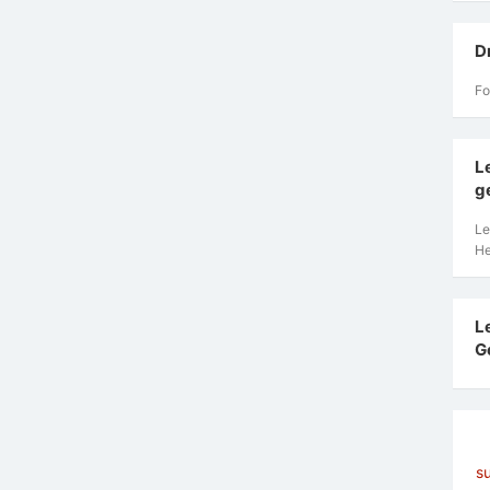
D
Fo
L
g
Le
He
L
G
s