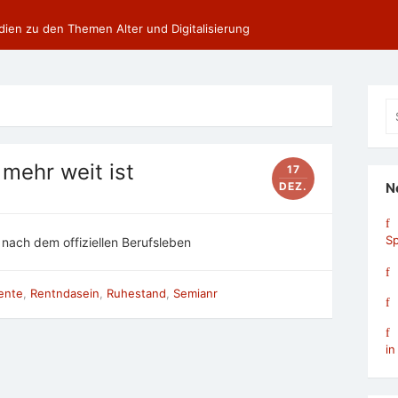
dien zu den Themen Alter und Digitalisierung
Se
fo
mehr weit ist
17
DEZ.
N
Sp
 nach dem offiziellen Berufsleben
ente
,
Rentndasein
,
Ruhestand
,
Semianr
in