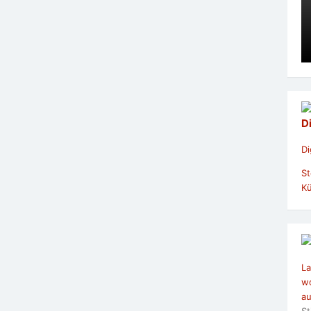
D
Di
St
Kü
La
wo
au
St