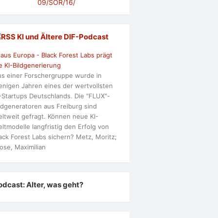
09/SOR/16/
KI und Ältere DlF-Podcast
 aus Europa - Black Forest Labs prägt
e KI-Bildgenerierung
s einer Forschergruppe wurde in
nigen Jahren eines der wertvollsten
-Startups Deutschlands. Die "FLUX"-
ldgeneratoren aus Freiburg sind
ltweit gefragt. Können neue KI-
ltmodelle langfristig den Erfolg von
ack Forest Labs sichern? Metz, Moritz;
ose, Maximilian
odcast: Alter, was geht?