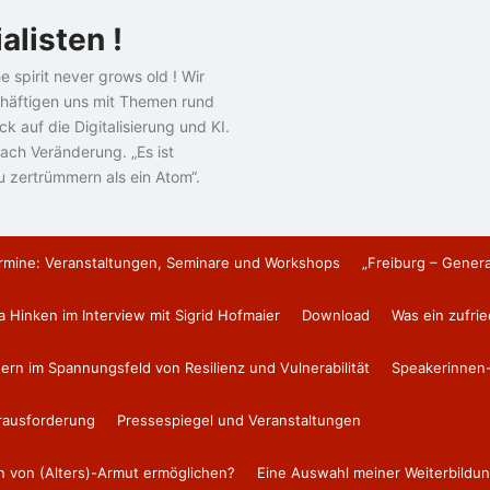
alisten !
e spirit never grows old ! Wir
häftigen uns mit Themen rund
k auf die Digitalisierung und KI.
ach Veränderung. „Es ist
u zertrümmern als ein Atom“.
rmine: Veranstaltungen, Seminare und Workshops
„Freiburg – Gener
a Hinken im Interview mit Sigrid Hofmaier
Download
Was ein zufri
tern im Spannungsfeld von Resilienz und Vulnerabilität
Speakerinnen-
erausforderung
Pressespiegel und Veranstaltungen
en von (Alters)-Armut ermöglichen?
Eine Auswahl meiner Weiterbildun