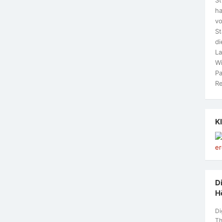
ha
vo
S
di
La
Wi
Pa
Re
K
Di
H
Di
Th