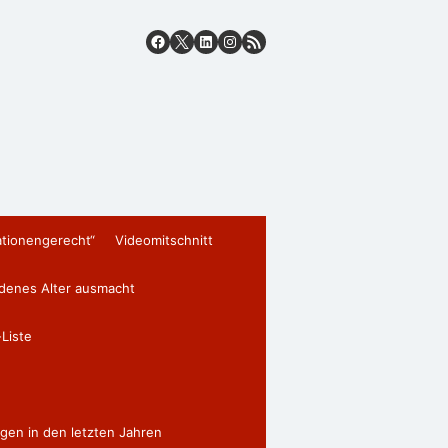
ationengerecht“
Videomitschnitt
edenes Alter ausmacht
Liste
gen in den letzten Jahren