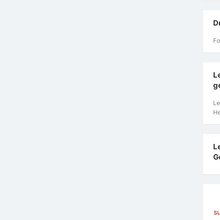
D
Fo
L
g
Le
He
L
G
s