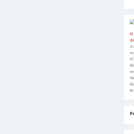
KI
di
Au
we
KI
Bi
we
We
Bl
Br
P