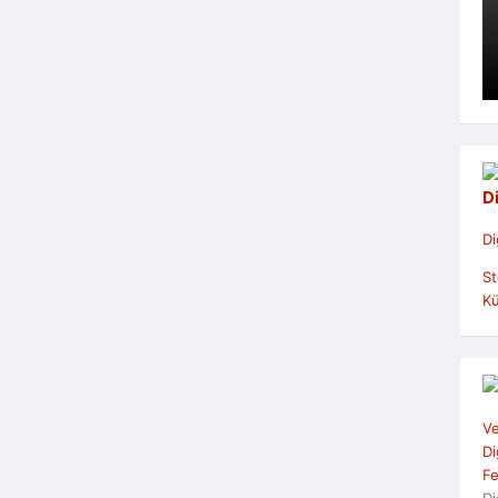
D
Di
St
Kü
Ve
Di
Fe
Di