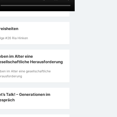
reisheiten
lge #26 Ria Hinken
eben im Alter eine
esellschaftliche Herausforderung
ben im Alter eine gesellschaftliche
rausforderung
et’s Talk! – Generationen im
espräch