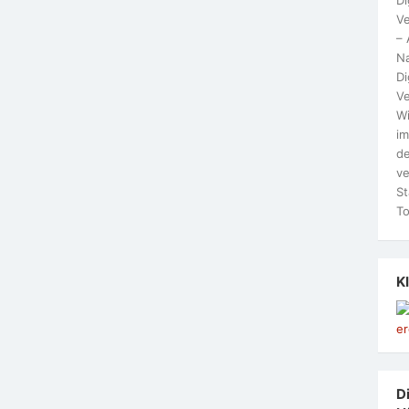
Ve
– 
N
Di
Ve
Wi
im
de
ve
St
To
K
Di