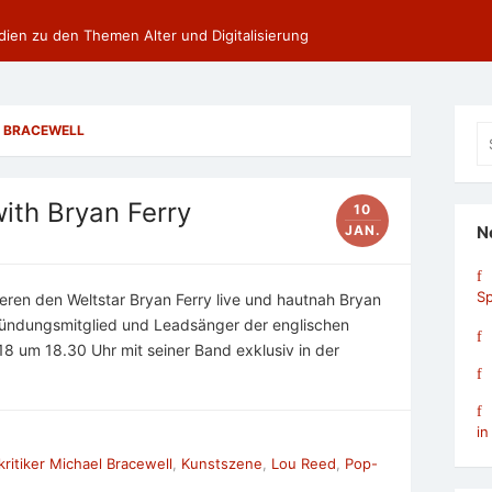
dien zu den Themen Alter und Digitalisierung
L BRACEWELL
Se
fo
ith Bryan Ferry
10
JAN.
N
Sp
eren den Weltstar Bryan Ferry live und hautnah Bryan
Gründungsmitglied und Leadsänger der englischen
18 um 18.30 Uhr mit seiner Band exklusiv in der
in
ritiker Michael Bracewell
,
Kunstszene
,
Lou Reed
,
Pop-