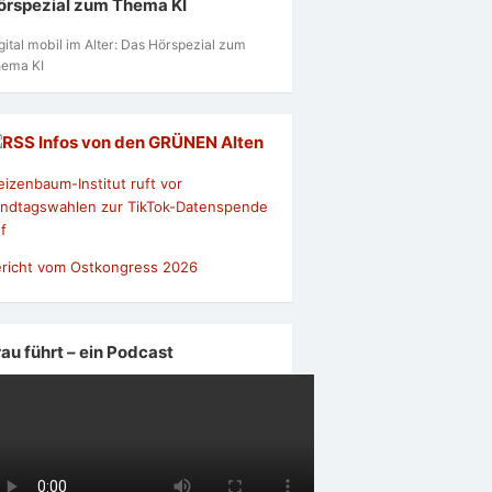
örspezial zum Thema KI
gital mobil im Alter: Das Hörspezial zum
ema KI
Infos von den GRÜNEN Alten
izenbaum-Institut ruft vor
ndtagswahlen zur TikTok-Datenspende
f
richt vom Ostkongress 2026
rau führt – ein Podcast