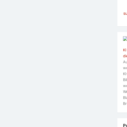
s
KI
di
Au
we
KI
Bi
we
We
Bl
Br
P