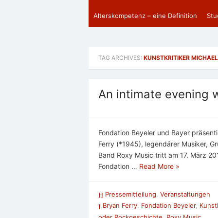
Alterskompetenz – eine Definition
Stu
TAG ARCHIVES:
KUNSTKRITIKER MICHAE
An intimate evening w
Fondation Beyeler und Bayer präsenti
Ferry (*1945), legendärer Musiker, 
Band Roxy Music tritt am 17. März 20
Fondation …
Read More »
Pressemitteilung
,
Veranstaltungen
Bryan Ferry
,
Fondation Beyeler
,
Kunstk
oder Rockgeschichte
,
Roxy Music