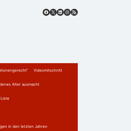
ationengerecht“
Videomitschnitt
edenes Alter ausmacht
Liste
gen in den letzten Jahren