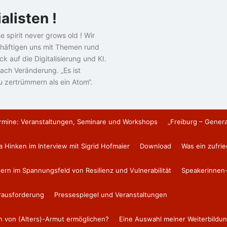
alisten !
e spirit never grows old ! Wir
häftigen uns mit Themen rund
k auf die Digitalisierung und KI.
ach Veränderung. „Es ist
u zertrümmern als ein Atom“.
rmine: Veranstaltungen, Seminare und Workshops
„Freiburg – Gener
a Hinken im Interview mit Sigrid Hofmaier
Download
Was ein zufri
tern im Spannungsfeld von Resilienz und Vulnerabilität
Speakerinnen-
erausforderung
Pressespiegel und Veranstaltungen
en von (Alters)-Armut ermöglichen?
Eine Auswahl meiner Weiterbildun