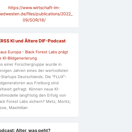
https://www.wirtschaft-im-
uedwesten.de/files/publications/2022_
09/SOR/16/
KI und Ältere DlF-Podcast
 aus Europa - Black Forest Labs prägt
e KI-Bildgenerierung
s einer Forschergruppe wurde in
nigen Jahren eines der wertvollsten
-Startups Deutschlands. Die "FLUX"-
ldgeneratoren aus Freiburg sind
ltweit gefragt. Können neue KI-
ltmodelle langfristig den Erfolg von
ack Forest Labs sichern? Metz, Moritz;
ose, Maximilian
odcast: Alter, was geht?