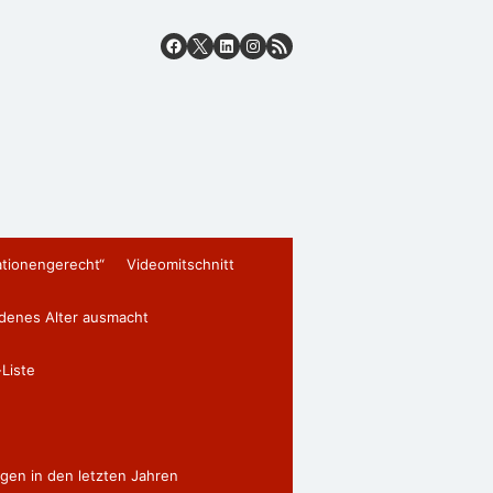
ationengerecht“
Videomitschnitt
edenes Alter ausmacht
Liste
gen in den letzten Jahren