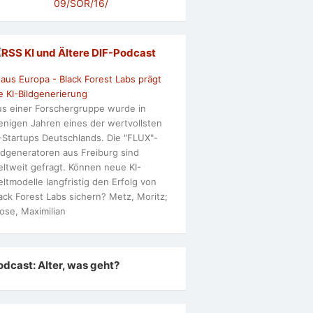
09/SOR/16/
KI und Ältere DlF-Podcast
 aus Europa - Black Forest Labs prägt
e KI-Bildgenerierung
s einer Forschergruppe wurde in
nigen Jahren eines der wertvollsten
-Startups Deutschlands. Die "FLUX"-
ldgeneratoren aus Freiburg sind
ltweit gefragt. Können neue KI-
ltmodelle langfristig den Erfolg von
ack Forest Labs sichern? Metz, Moritz;
ose, Maximilian
odcast: Alter, was geht?