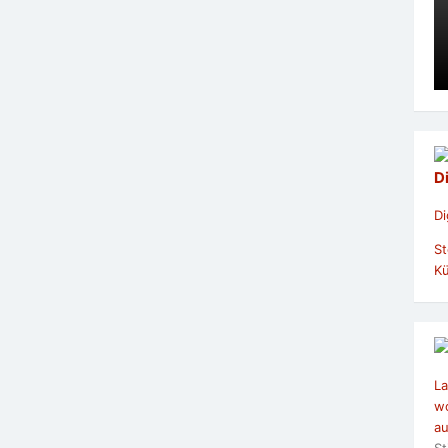
D
Di
St
Kü
La
wo
au
St