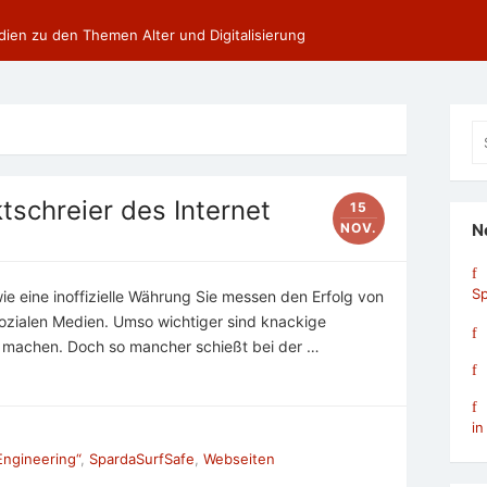
dien zu den Themen Alter und Digitalisierung
Se
fo
ktschreier des Internet
15
NOV.
N
Sp
wie eine inoffizielle Währung Sie messen den Erfolg von
ozialen Medien. Umso wichtiger sind knackige
hr machen. Doch so mancher schießt bei der …
in
Engineering“
,
SpardaSurfSafe
,
Webseiten