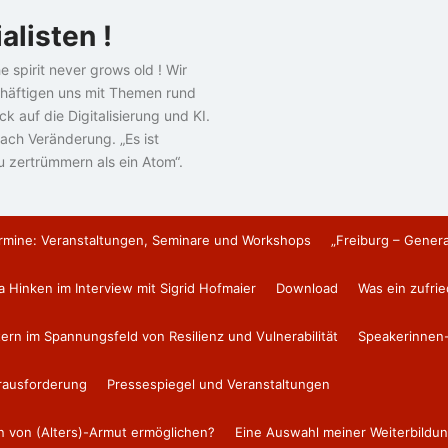
alisten !
e spirit never grows old ! Wir
häftigen uns mit Themen rund
k auf die Digitalisierung und KI.
ach Veränderung. „Es ist
u zertrümmern als ein Atom“.
rmine: Veranstaltungen, Seminare und Workshops
„Freiburg – Gener
a Hinken im Interview mit Sigrid Hofmaier
Download
Was ein zufri
tern im Spannungsfeld von Resilienz und Vulnerabilität
Speakerinnen-
erausforderung
Pressespiegel und Veranstaltungen
en von (Alters)-Armut ermöglichen?
Eine Auswahl meiner Weiterbildun