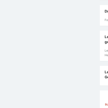
D
Fo
L
g
Le
He
L
G
s