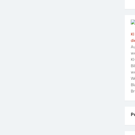
KI
di
Au
we
KI
Bi
we
We
Bl
Br
P