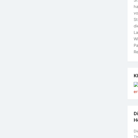
ha
vo
S
di
La
Wi
Pa
Re
K
Di
H
Di
Th