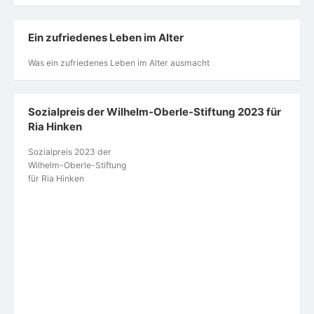
der Statusleiste bedeutet
Zeit­ge­mäße Alters­bil­der
Kunst des Alterns
https://www.kunst-des-alterns.de/
„Wir haben ein falsches Altersbild“
https://www.dia-
vorsorge.de/demographie/wir-haben-ein-falsches-
altersbild/
Ceuta: Die Verdammten dieser Erde sind heute die