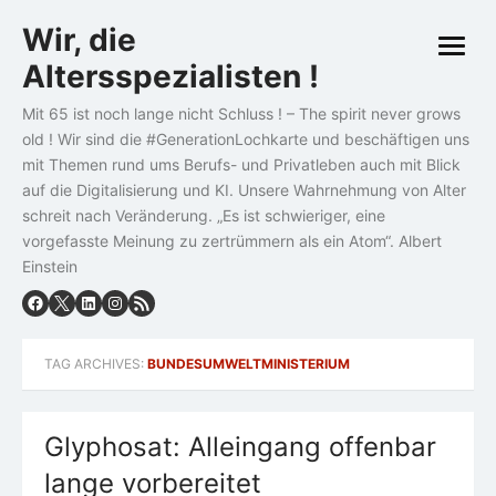
Skip
Wir, die
to
open
content
Altersspezialisten !
menu
Mit 65 ist noch lange nicht Schluss ! – The spirit never grows
old ! Wir sind die #GenerationLochkarte und beschäftigen uns
mit Themen rund ums Berufs- und Privatleben auch mit Blick
auf die Digitalisierung und KI. Unsere Wahrnehmung von Alter
schreit nach Veränderung. „Es ist schwieriger, eine
vorgefasste Meinung zu zertrümmern als ein Atom“. Albert
Einstein
TAG ARCHIVES:
BUNDESUMWELTMINISTERIUM
Glyphosat: Alleingang offenbar
lange vorbereitet