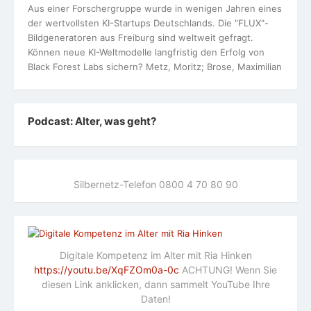
Sozialpreis der Wilhelm-Oberle-Stiftung 2023 für
Ria Hinken
Sozialpreis 2023 der
Wilhelm-Oberle-Stiftung
für Ria Hinken
https://oberle-stiftung.de/?page_id=4851
Utopia
Oft ignoriertes Warnsignal: Was der grüne Punkt in