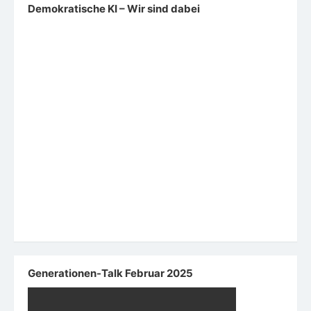
Fachkommission Digitalisierung
Digitale Ohnmacht
Stellungnahme: Digitalisierung und Künstliche Intelligenz
inklusiv gestalten
Netzpolitik
Landtagswahl in Sachsen-Anhalt: So wollen die Parteien
die autoritäre Wende aufhalten
Sticker in Magdeburg: Antifaschismus hat viele
Aktionsformen. – Alle Rechte vorbehalten: IMAGO /
Müller-StauffenbergAm 6. September könnte die AfD eine
absolute Mehrheit im Landtag von Sachsen-Anhalt
erringen. Wir zeigen, wie die übrigen Landes-Parteien die
Demokratie vor den Rechtsradikalen schützen wollen.