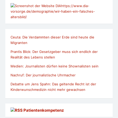
Kategorien
Tipps und Infos
Mittlerweile fordern über 1.000 Juristinnen und Juristen
die Einleitung eines AfD-Verbotsverfahrens beim
Bundesverfassungsgericht
Deutschlandfunk Campus & Karriere
Im Interview auf BR 2 Fake News + Digitalisierung