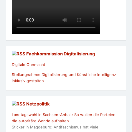
KI im Alltag #dss 2024
Digital mobil im Alter: Das Hörspezial zum Thema
KI
Digital mobil im Alter: Das Hörspezial zum
Thema KI
Infos von den GRÜNEN Alten
Weizenbaum-Institut ruft vor Landtagswahlen zur TikTok-
Datenspende auf
Bericht vom Ostkongress 2026