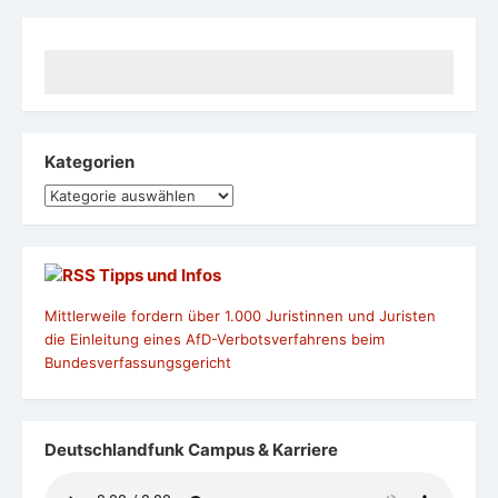
LinkedIn-Profil
Ria Hinken
Archiv
Archiv
AiKiKenDo
Aikikendo
ist eine asiatische
Schwertkunst, die über eine angemessene Handhabung
des Schwertes aus Holz (Bokken) Achtsamkeit und Fokus
vermittelt.
https://aikikendo.com/