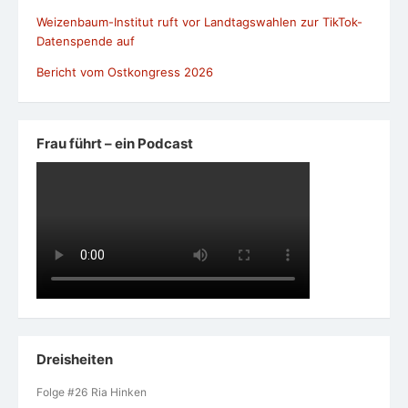
Let’s Talk! – Generationen im Gespräch
https://www.wirtschaft-im-
suedwesten.de/files/publications/2022_09/SOR/16/
KI und Ältere DlF-Podcast
KI aus Europa - Black Forest Labs prägt die KI-
Bildgenerierung
Aus einer Forschergruppe wurde in wenigen Jahren eines
der wertvollsten KI-Startups Deutschlands. Die "FLUX"-
Bildgeneratoren aus Freiburg sind weltweit gefragt.
Können neue KI-Weltmodelle langfristig den Erfolg von
Black Forest Labs sichern? Metz, Moritz; Brose, Maximilian