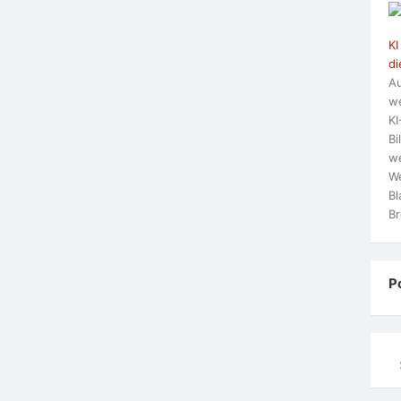
KI
di
Au
we
KI
Bi
we
We
Bl
Br
P