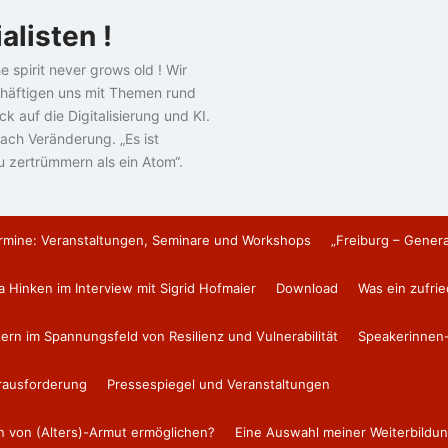
alisten !
e spirit never grows old ! Wir
häftigen uns mit Themen rund
k auf die Digitalisierung und KI.
ach Veränderung. „Es ist
u zertrümmern als ein Atom“.
rmine: Veranstaltungen, Seminare und Workshops
„Freiburg – Gener
a Hinken im Interview mit Sigrid Hofmaier
Download
Was ein zufri
tern im Spannungsfeld von Resilienz und Vulnerabilität
Speakerinnen-
erausforderung
Pressespiegel und Veranstaltungen
en von (Alters)-Armut ermöglichen?
Eine Auswahl meiner Weiterbildun