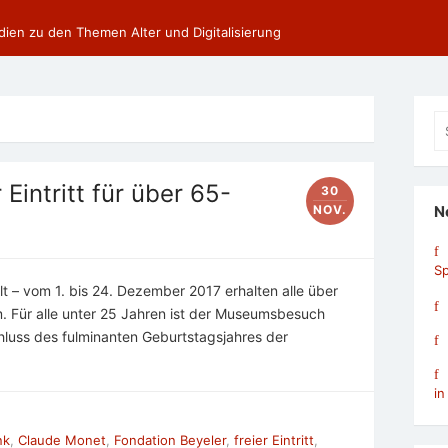
dien zu den Themen Alter und Digitalisierung
Se
fo
 Eintritt für über 65-
30
NOV.
N
Sp
 – vom 1. bis 24. Dezember 2017 erhalten alle über
m. Für alle unter 25 Jahren ist der Museumsbesuch
hluss des fulminanten Geburtstagsjahres der
in
nk
,
Claude Monet
,
Fondation Beyeler
,
freier Eintritt
,