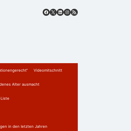
ationengerecht“
Videomitschnitt
edenes Alter ausmacht
Liste
gen in den letzten Jahren