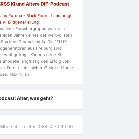
KI und Ältere DlF-Podcast
 aus Europa - Black Forest Labs prägt
e KI-Bildgenerierung
s einer Forschergruppe wurde in
nigen Jahren eines der wertvollsten
-Startups Deutschlands. Die "FLUX"-
ldgeneratoren aus Freiburg sind
ltweit gefragt. Können neue KI-
ltmodelle langfristig den Erfolg von
ack Forest Labs sichern? Metz, Moritz;
ose, Maximilian
odcast: Alter, was geht?
Silbernetz-Telefon 0800 4 70 80 90