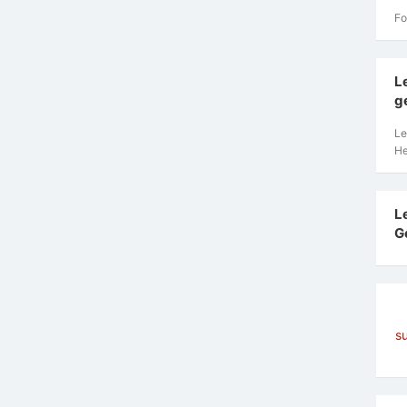
Fo
L
g
Le
He
L
G
s