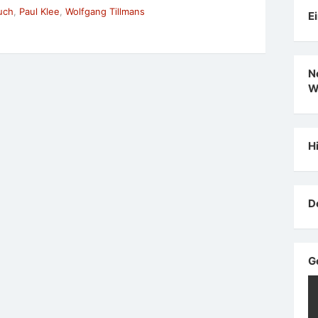
uch
,
Paul Klee
,
Wolfgang Tillmans
E
N
W
H
D
G