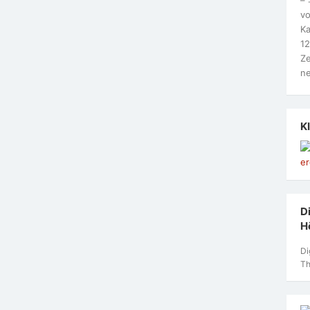
vo
Ka
12
Ze
ne
K
Di
H
Di
Th