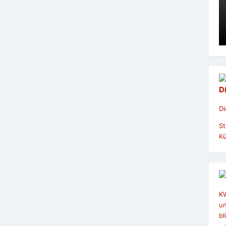
D
Di
St
Kü
KW
u
bl
– 