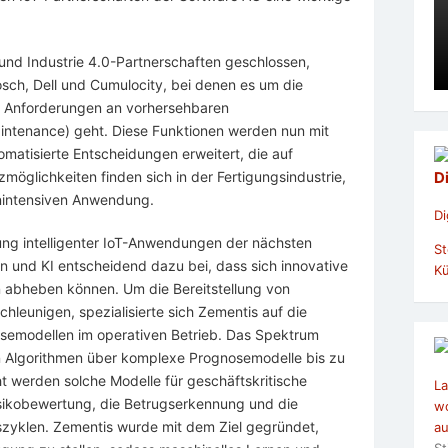
 und Industrie 4.0-Partnerschaften geschlossen,
osch, Dell und Cumulocity, bei denen es um die
ie Anforderungen an vorhersehbaren
aintenance) geht. Diese Funktionen werden nun mit
atisierte Entscheidungen erweitert, die auf
möglichkeiten finden sich in der Fertigungsindustrie,
D
enintensiven Anwendung.
Di
lung intelligenter IoT-Anwendungen der nächsten
St
n und KI entscheidend dazu bei, dass sich innovative
Kü
 abheben können. Um die Bereitstellung von
hleunigen, spezialisierte sich Zementis auf die
semodellen im operativen Betrieb. Das Spektrum
hen Algorithmen über komplexe Prognosemodelle bis zu
 werden solche Modelle für geschäftskritische
La
Risikobewertung, die Betrugserkennung und die
wo
szyklen. Zementis wurde mit dem Ziel gegründet,
au
St