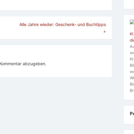
Alle Jahre wieder: Geschenk- und Buchtipps
»
KI
di
Au
we
KI
n Kommentar abzugeben.
Bi
we
We
Bl
Br
P