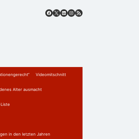
ationengerecht“
Videomitschnitt
edenes Alter ausmacht
Liste
gen in den letzten Jahren