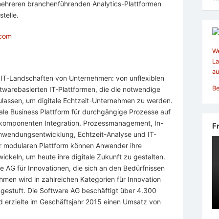
mehreren branchenführenden Analytics-Plattformen
telle.
.com
We
La
au
t IT-Landschaften von Unternehmen: von unflexiblen
Be
ftwarebasierten IT-Plattformen, die die notwendige
 zulassen, um digitale Echtzeit-Unternehmen zu werden.
tale Business Plattform für durchgängige Prozesse auf
nkomponenten Integration, Prozessmanagement, In-
F
nwendungsentwicklung, Echtzeit-Analyse und IT-
r modularen Plattform können Anwender ihre
ckeln, um heute ihre digitale Zukunft zu gestalten.
e AG für Innovationen, die sich an den Bedürfnissen
hmen wird in zahlreichen Kategorien für Innovation
ingestuft. Die Software AG beschäftigt über 4.300
und erzielte im Geschäftsjahr 2015 einen Umsatz von