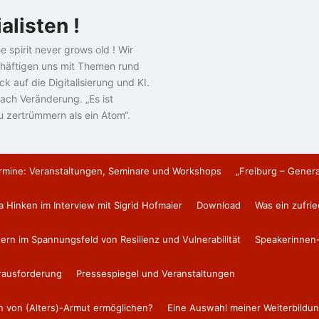
alisten !
e spirit never grows old ! Wir
häftigen uns mit Themen rund
k auf die Digitalisierung und KI.
ach Veränderung. „Es ist
u zertrümmern als ein Atom“.
rmine: Veranstaltungen, Seminare und Workshops
„Freiburg – Gener
a Hinken im Interview mit Sigrid Hofmaier
Download
Was ein zufri
tern im Spannungsfeld von Resilienz und Vulnerabilität
Speakerinnen-
erausforderung
Pressespiegel und Veranstaltungen
en von (Alters)-Armut ermöglichen?
Eine Auswahl meiner Weiterbildun