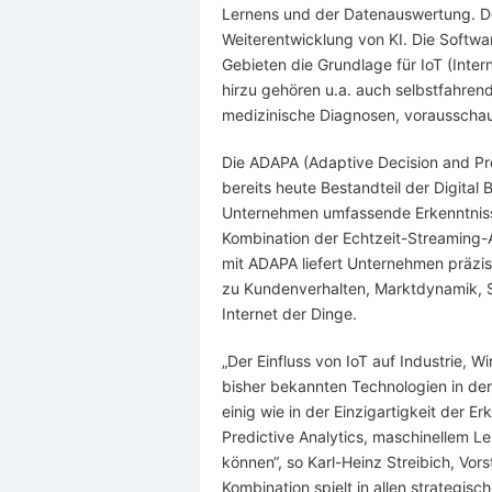
Lernens und der Datenauswertung. De
Weiterentwicklung von KI. Die Softwar
Gebieten die Grundlage für IoT (Inte
hirzu gehören u.a. auch selbstfahrend
medizinische Diagnosen, vorausscha
Die ADAPA (Adaptive Decision and Pre
bereits heute Bestandteil der Digital
Unternehmen umfassende Erkenntnisse
Kombination der Echtzeit-Streaming-
mit ADAPA liefert Unternehmen präzis
zu Kundenverhalten, Marktdynamik, S
Internet der Dinge.
„Der Einfluss von IoT auf Industrie, W
bisher bekannten Technologien in den
einig wie in der Einzigartigkeit der 
Predictive Analytics, maschinellem 
können“, so Karl-Heinz Streibich, Vor
Kombination spielt in allen strategis