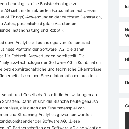
ep Learning ist eine Basistechnologie zur
E
e AG sieht in den aktuellen Fortschritten auf diesen
rnet of Things)-Anwendungen der nächsten Generation,
e Autos, persönliche digitale Assistenten,
N
uende Instandhaltung und Robotik.
W
dictive Analytics)-Technologie von Zementis ist
 Business Platform der Software AG, die damit
 für Echtzeit-Auswertungen bereitstellt. Die
H
Analytics-Technologie der Software AG in Kombination
e betriebswirtschaftliche und technische Erkenntnisse
icherheitsrisiken und Sensorinformationen aus dem
D
irtschaft und Gesellschaft stellt die Auswirkungen aller
 Schatten. Darin ist sich die Branche heute genauso
G
Erkenntnisse, die durch das Zusammenspiel von
Lernen und Streaming-Analytics gewonnen werden
standsvorsitzender der Software AG. „Diese
chen IoT-Partnerschaften der Software AG eine wichtige