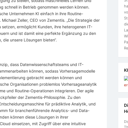
rfügung zu stellen, sodass maschinelles Lernen und
ha
ng schnell in Betrieb genommen werden können.
vo
sche Unternehmen KI einfach in ihre Routine-
S
 Michael Zeller, CEO von Zementis. „Die Strategie der
di
 setzen, ermöglicht Kunden, ihre heterogenen IT-
La
euern und ist damit eine perfekte Ergänzung zu den
Wi
, die unsere Lösungen bieten“.
Pa
Re
nzip, dass Datenwissenschaftsteams und IT-
K
usammenarbeiten können, sodass Vorhersagemodelle
Implementierung gebracht werden können und
sche Organisationen problemlos Vorhersageanalytik
eme und Routine-Operationen integrieren. Der agile
Eckpfeiler der Zementis-Philosophie. Zu den
ntscheidungsmaschine für prädiktive Analytik, und
Di
ramm für branchenführende Analytics- und Data-
H
nden können diese Lösungen in ihrer
Di
ud einsetzen, mit Zugriff über eine intuitive
Th