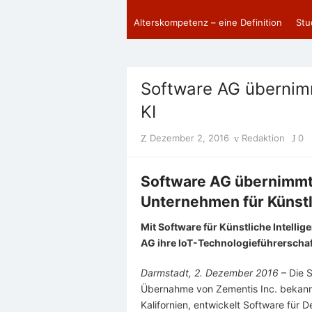
Alterskompetenz – eine Definition
Stu
Software AG überni
KI
Posted
Author
Dezember 2, 2016
Redaktion
0
on
Software AG übernimmt
Unternehmen für Künstl
Mit Software für Künstliche Intelli
AG ihre IoT-Technologieführerschaf
Darmstadt, 2. Dezember 2016
– Die 
Übernahme von Zementis Inc. bekann
Kalifornien, entwickelt Software für 