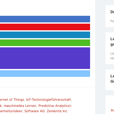
D
Fo
L
g
Le
He
L
G
ternet of Things
,
IoT-Technologieführerschaft
,
k
,
maschinelles Lernen
,
Predictive Analytics)-
s
herheitsrisiken
,
Software AG
,
Zementis Inc