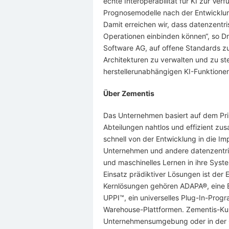
echte Interoperabilität für KI zur Ve
Prognosemodelle nach der Entwicklu
Damit erreichen wir, dass datenzentri
Operationen einbinden können“, so Dr.
Software AG, auf offene Standards zu
Architekturen zu verwalten und zu st
herstellerunabhängigen KI-Funktionen
Über Zementis
Das Unternehmen basiert auf dem Pri
Abteilungen nahtlos und effizient z
schnell von der Entwicklung in die 
Unternehmen und andere datenzentri
und maschinelles Lernen in ihre Syst
Einsatz prädiktiver Lösungen ist der 
Kernlösungen gehören ADAPA®, eine E
UPPI™, ein universelles Plug-In-Prog
Warehouse-Plattformen. Zementis-Ku
Unternehmensumgebung oder in der Clo