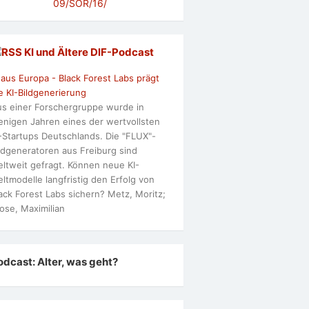
09/SOR/16/
KI und Ältere DlF-Podcast
 aus Europa - Black Forest Labs prägt
e KI-Bildgenerierung
s einer Forschergruppe wurde in
nigen Jahren eines der wertvollsten
-Startups Deutschlands. Die "FLUX"-
ldgeneratoren aus Freiburg sind
ltweit gefragt. Können neue KI-
ltmodelle langfristig den Erfolg von
ack Forest Labs sichern? Metz, Moritz;
ose, Maximilian
odcast: Alter, was geht?