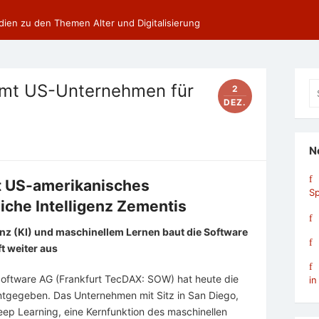
dien zu den Themen Alter und Digitalisierung
Se
mmt US-Unternehmen für
2
fo
DEZ.
N
 US-amerikanisches
Sp
iche Intelligenz Zementis
genz (KI) und maschinellem Lernen baut die Software
t weiter aus
Software AG (Frankfurt TecDAX: SOW) hat heute die
in
tgegeben. Das Unternehmen mit Sitz in San Diego,
Deep Learning, eine Kernfunktion des maschinellen