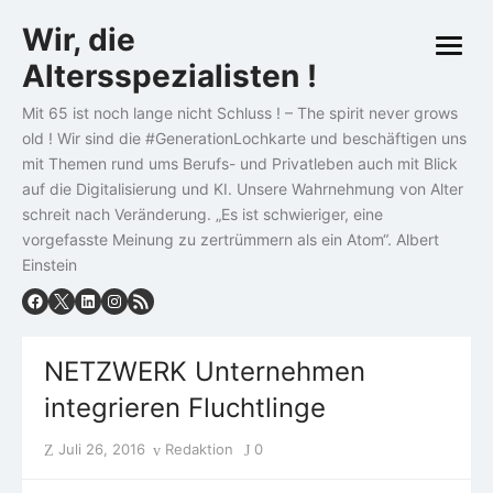
Skip
Wir, die
to
open
content
Altersspezialisten !
menu
Mit 65 ist noch lange nicht Schluss ! – The spirit never grows
old ! Wir sind die #GenerationLochkarte und beschäftigen uns
mit Themen rund ums Berufs- und Privatleben auch mit Blick
auf die Digitalisierung und KI. Unsere Wahrnehmung von Alter
schreit nach Veränderung. „Es ist schwieriger, eine
vorgefasste Meinung zu zertrümmern als ein Atom“. Albert
Einstein
NETZWERK Unternehmen
integrieren Fluchtlinge
Posted
Author
Juli 26, 2016
Redaktion
0
on