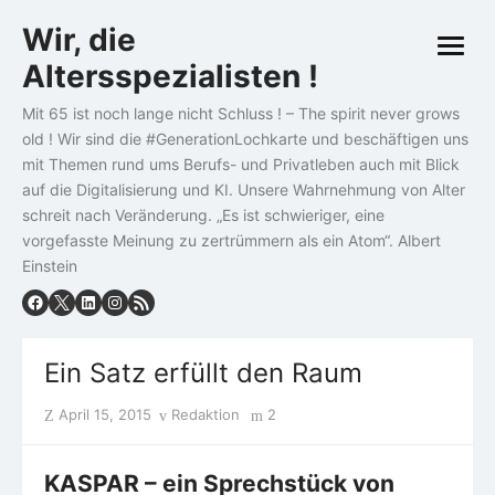
Skip
Wir, die
to
open
content
Altersspezialisten !
menu
Mit 65 ist noch lange nicht Schluss ! – The spirit never grows
old ! Wir sind die #GenerationLochkarte und beschäftigen uns
mit Themen rund ums Berufs- und Privatleben auch mit Blick
auf die Digitalisierung und KI. Unsere Wahrnehmung von Alter
schreit nach Veränderung. „Es ist schwieriger, eine
vorgefasste Meinung zu zertrümmern als ein Atom“. Albert
Einstein
Ein Satz erfüllt den Raum
Posted
Author
April 15, 2015
Redaktion
2
on
KASPAR – ein Sprechstück von