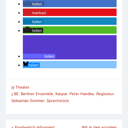
teilen
merken
teilen
teilen
teilen
teilen
Theater
BE
,
Berliner Ensemble
,
Kaspar
,
Peter Handke
,
Regisseur
Sebastian Sommer
,
Sprechstück
Beitragsnavigation
«
Foodwatch informiert:
Wir in den sozialen