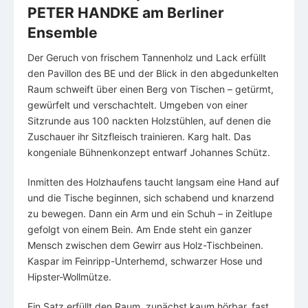
PETER HANDKE am Berliner
Ensemble
Der Geruch von frischem Tannenholz und Lack erfüllt
den Pavillon des BE und der Blick in den abgedunkelten
Raum schweift über einen Berg von Tischen – getürmt,
gewürfelt und verschachtelt. Umgeben von einer
Sitzrunde aus 100 nackten Holzstühlen, auf denen die
Zuschauer ihr Sitzfleisch trainieren. Karg halt. Das
kongeniale Bühnenkonzept entwarf Johannes Schütz.
Inmitten des Holzhaufens taucht langsam eine Hand auf
und die Tische beginnen, sich schabend und knarzend
zu bewegen. Dann ein Arm und ein Schuh – in Zeitlupe
gefolgt von einem Bein. Am Ende steht ein ganzer
Mensch zwischen dem Gewirr aus Holz-Tischbeinen.
Kaspar im Feinripp-Unterhemd, schwarzer Hose und
Hipster-Wollmütze.
Ein Satz erfüllt den Raum, zunächst kaum hörbar, fast