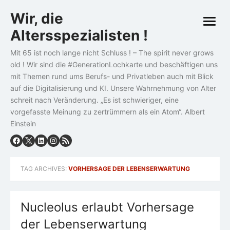
Skip
Wir, die
to
open
content
Altersspezialisten !
menu
Mit 65 ist noch lange nicht Schluss ! – The spirit never grows
old ! Wir sind die #GenerationLochkarte und beschäftigen uns
mit Themen rund ums Berufs- und Privatleben auch mit Blick
auf die Digitalisierung und KI. Unsere Wahrnehmung von Alter
schreit nach Veränderung. „Es ist schwieriger, eine
vorgefasste Meinung zu zertrümmern als ein Atom“. Albert
Einstein
TAG ARCHIVES:
VORHERSAGE DER LEBENSERWARTUNG
Nucleolus erlaubt Vorhersage
der Lebenserwartung