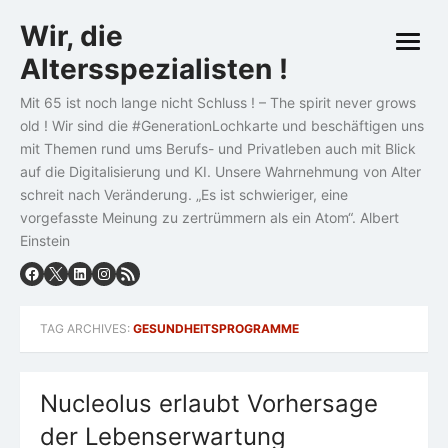
Skip
Wir, die
to
open
content
Altersspezialisten !
menu
Mit 65 ist noch lange nicht Schluss ! – The spirit never grows
old ! Wir sind die #GenerationLochkarte und beschäftigen uns
mit Themen rund ums Berufs- und Privatleben auch mit Blick
auf die Digitalisierung und KI. Unsere Wahrnehmung von Alter
schreit nach Veränderung. „Es ist schwieriger, eine
vorgefasste Meinung zu zertrümmern als ein Atom“. Albert
Einstein
TAG ARCHIVES:
GESUNDHEITSPROGRAMME
Nucleolus erlaubt Vorhersage
der Lebenserwartung