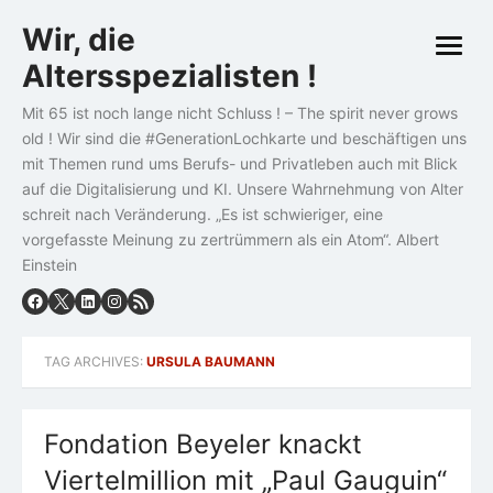
Skip
Wir, die
to
open
content
Altersspezialisten !
menu
Mit 65 ist noch lange nicht Schluss ! – The spirit never grows
old ! Wir sind die #GenerationLochkarte und beschäftigen uns
mit Themen rund ums Berufs- und Privatleben auch mit Blick
auf die Digitalisierung und KI. Unsere Wahrnehmung von Alter
schreit nach Veränderung. „Es ist schwieriger, eine
vorgefasste Meinung zu zertrümmern als ein Atom“. Albert
Einstein
TAG ARCHIVES:
URSULA BAUMANN
Fondation Beyeler knackt
Viertelmillion mit „Paul Gauguin“