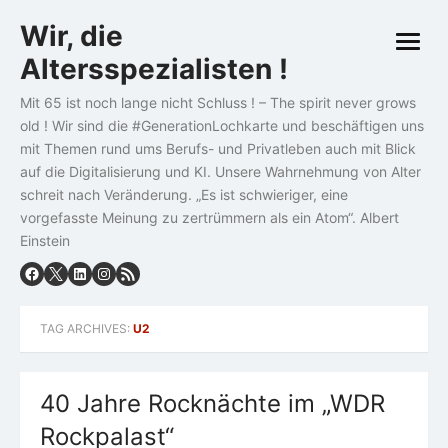
Skip
Wir, die
to
open
content
Altersspezialisten !
menu
Mit 65 ist noch lange nicht Schluss ! – The spirit never grows
old ! Wir sind die #GenerationLochkarte und beschäftigen uns
mit Themen rund ums Berufs- und Privatleben auch mit Blick
auf die Digitalisierung und KI. Unsere Wahrnehmung von Alter
schreit nach Veränderung. „Es ist schwieriger, eine
vorgefasste Meinung zu zertrümmern als ein Atom“. Albert
Einstein
TAG ARCHIVES:
U2
40 Jahre Rocknächte im „WDR
Rockpalast“