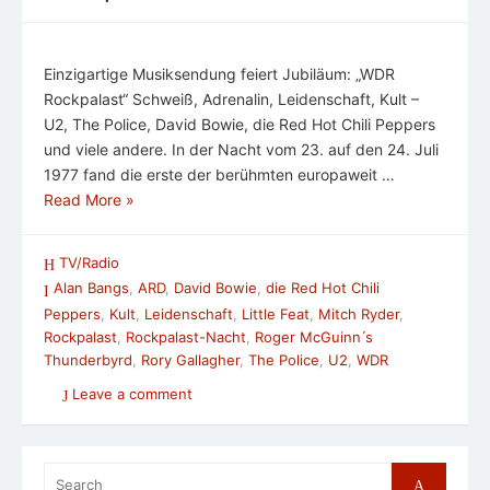
Einzigartige Musiksendung feiert Jubiläum: „WDR
Rockpalast“ Schweiß, Adrenalin, Leidenschaft, Kult –
U2, The Police, David Bowie, die Red Hot Chili Peppers
und viele andere. In der Nacht vom 23. auf den 24. Juli
1977 fand die erste der berühmten europaweit …
Read More »
TV/Radio
Alan Bangs
,
ARD
,
David Bowie
,
die Red Hot Chili
Peppers
,
Kult
,
Leidenschaft
,
Little Feat
,
Mitch Ryder
,
Rockpalast
,
Rockpalast-Nacht
,
Roger McGuinn ́s
Thunderbyrd
,
Rory Gallagher
,
The Police
,
U2
,
WDR
Leave a comment
Search
Search