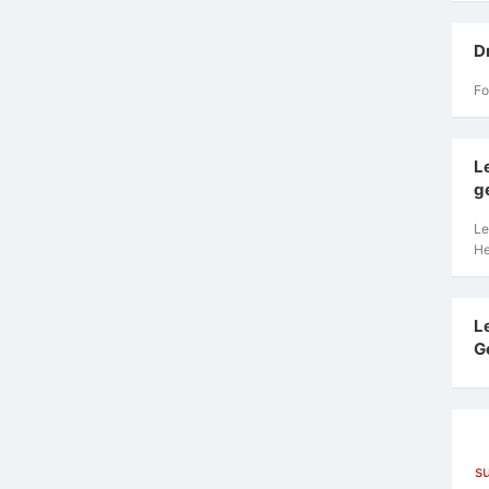
D
Fo
L
g
Le
He
L
G
s