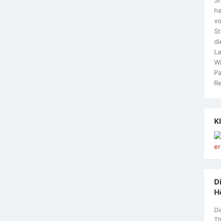
ha
vo
S
di
La
Wi
Pa
Re
K
Di
H
Di
Th