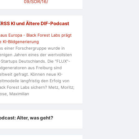
09/SOR/16/
KI und Ältere DlF-Podcast
 aus Europa - Black Forest Labs prägt
e KI-Bildgenerierung
s einer Forschergruppe wurde in
nigen Jahren eines der wertvollsten
-Startups Deutschlands. Die "FLUX"-
ldgeneratoren aus Freiburg sind
ltweit gefragt. Können neue KI-
ltmodelle langfristig den Erfolg von
ack Forest Labs sichern? Metz, Moritz;
ose, Maximilian
odcast: Alter, was geht?