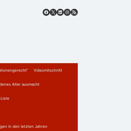
ationengerecht“
Videomitschnitt
edenes Alter ausmacht
Liste
gen in den letzten Jahren