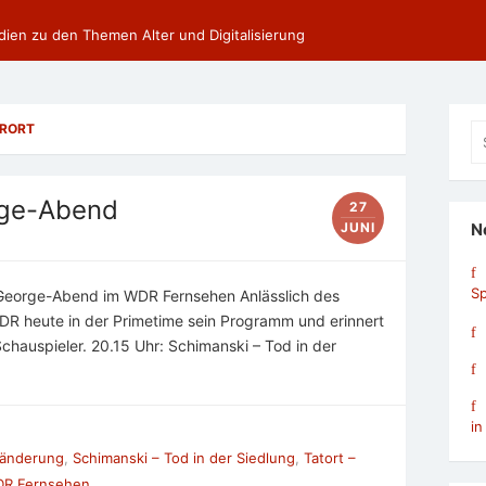
dien zu den Themen Alter und Digitalisierung
HRORT
Se
fo
rge-Abend
27
JUNI
N
Sp
-George-Abend im WDR Fernsehen Anlässlich des
R heute in der Primetime sein Programm und erinnert
chauspieler. 20.15 Uhr: Schimanski – Tod in der
in
änderung
,
Schimanski – Tod in der Siedlung
,
Tatort –
R Fernsehen