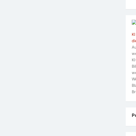
KI
di
Au
we
KI
Bi
we
We
Bl
Br
P