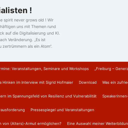
alisten !
e spirit never grows old ! Wir
häftigen uns mit Themen rund
k auf die Digitalisierung und KI.
ach Veränderung. „Es ist
u zertrümmern als ein Atom“.
rmine: Veranstaltungen, Seminare und Workshops
„Freiburg – Gener
a Hinken im Interview mit Sigrid Hofmaier
Download
Was ein zufri
tern im Spannungsfeld von Resilienz und Vulnerabilität
Speakerinnen-
erausforderung
Pressespiegel und Veranstaltungen
en von (Alters)-Armut ermöglichen?
Eine Auswahl meiner Weiterbildun