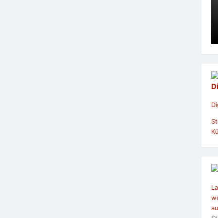
D
Di
St
Kü
La
wo
au
St