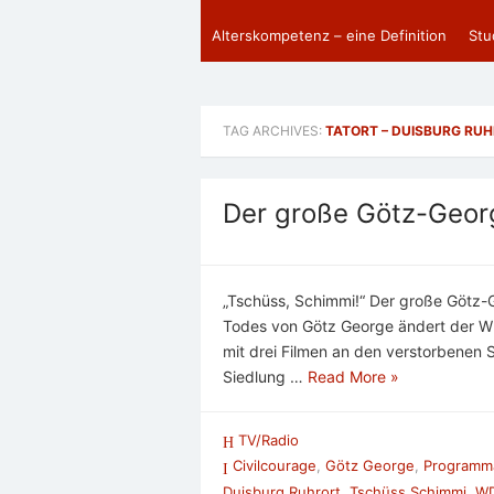
Alterskompetenz – eine Definition
Stu
TAG ARCHIVES:
TATORT – DUISBURG RU
Der große Götz-Geo
„Tschüss, Schimmi!“ Der große Götz
Todes von Götz George ändert der WD
mit drei Filmen an den verstorbenen S
Siedlung …
Read More »
TV/Radio
Civilcourage
,
Götz George
,
Programm
Duisburg Ruhrort
,
Tschüss Schimmi
,
WD