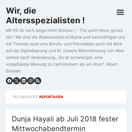
Skip
Wir, die
to
open
content
Altersspezialisten !
menu
Mit 65 ist noch lange nicht Schluss ! – The spirit never grows
old ! Wir sind die #GenerationLochkarte und beschäftigen uns
mit Themen rund ums Berufs- und Privatleben auch mit Blick
auf die Digitalisierung und KI. Unsere Wahrnehmung von Alter
schreit nach Veränderung. „Es ist schwieriger, eine
vorgefasste Meinung zu zertrümmern als ein Atom“. Albert
Einstein
TAG ARCHIVES:
REPORTAGEN
Dunja Hayali ab Juli 2018 fester
Mittwochabendtermin