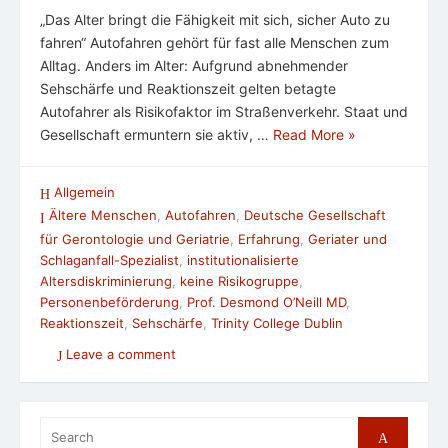
„Das Alter bringt die Fähigkeit mit sich, sicher Auto zu
fahren“ Autofahren gehört für fast alle Menschen zum
Alltag. Anders im Alter: Aufgrund abnehmender
Sehschärfe und Reaktionszeit gelten betagte
Autofahrer als Risikofaktor im Straßenverkehr. Staat und
Gesellschaft ermuntern sie aktiv, …
Read More »
Allgemein
Ältere Menschen
,
Autofahren
,
Deutsche Gesellschaft
für Gerontologie und Geriatrie
,
Erfahrung
,
Geriater und
Schlaganfall-Spezialist
,
institutionalisierte
Altersdiskriminierung
,
keine Risikogruppe
,
Personenbeförderung
,
Prof. Desmond O’Neill MD
,
Reaktionszeit
,
Sehschärfe
,
Trinity College Dublin
Leave a comment
Search
Search
for: