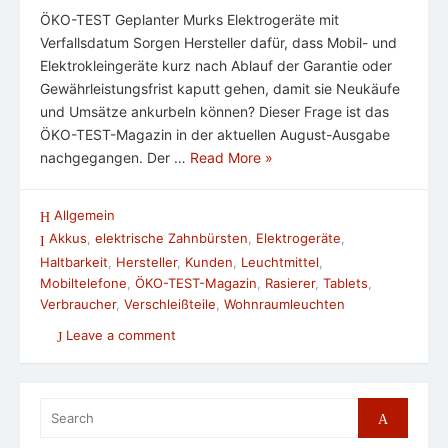
ÖKO-TEST Geplanter Murks Elektrogeräte mit
Verfallsdatum Sorgen Hersteller dafür, dass Mobil- und
Elektrokleingeräte kurz nach Ablauf der Garantie oder
Gewährleistungsfrist kaputt gehen, damit sie Neukäufe
und Umsätze ankurbeln können? Dieser Frage ist das
ÖKO-TEST-Magazin in der aktuellen August-Ausgabe
nachgegangen. Der …
Read More »
Allgemein
Akkus
,
elektrische Zahnbürsten
,
Elektrogeräte
,
Haltbarkeit
,
Hersteller
,
Kunden
,
Leuchtmittel
,
Mobiltelefone
,
ÖKO-TEST-Magazin
,
Rasierer
,
Tablets
,
Verbraucher
,
Verschleißteile
,
Wohnraumleuchten
Leave a comment
Search
Search
for: