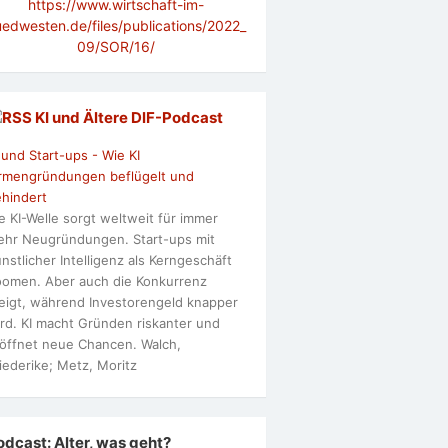
https://www.wirtschaft-im-
uedwesten.de/files/publications/2022_
09/SOR/16/
KI und Ältere DlF-Podcast
 und Start-ups - Wie KI
rmengründungen beflügelt und
hindert
e KI-Welle sorgt weltweit für immer
hr Neugründungen. Start-ups mit
nstlicher Intelligenz als Kerngeschäft
omen. Aber auch die Konkurrenz
eigt, während Investorengeld knapper
rd. KI macht Gründen riskanter und
öffnet neue Chancen. Walch,
iederike; Metz, Moritz
odcast: Alter, was geht?