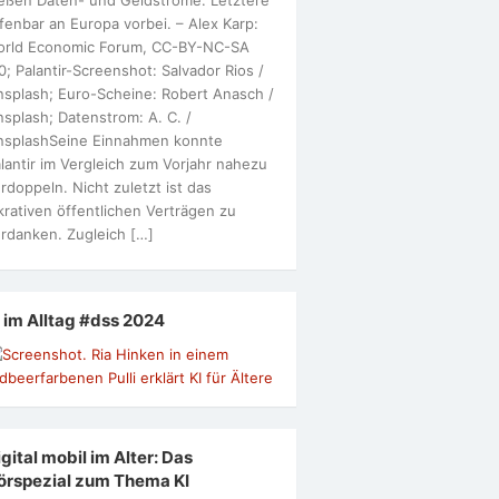
fenbar an Europa vorbei. – Alex Karp:
orld Economic Forum, CC-BY-NC-SA
0; Palantir-Screenshot: Salvador Rios /
splash; Euro-Scheine: Robert Anasch /
splash; Datenstrom: A. C. /
nsplashSeine Einnahmen konnte
lantir im Vergleich zum Vorjahr nahezu
rdoppeln. Nicht zuletzt ist das
krativen öffentlichen Verträgen zu
rdanken. Zugleich […]
I im Alltag #dss 2024
gital mobil im Alter: Das
örspezial zum Thema KI