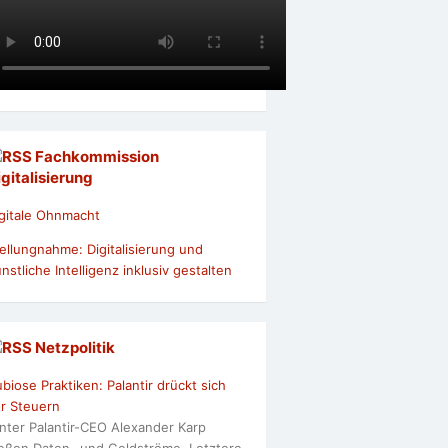
Fachkommission
igitalisierung
gitale Ohnmacht
ellungnahme: Digitalisierung und
nstliche Intelligenz inklusiv gestalten
Netzpolitik
biose Praktiken: Palantir drückt sich
r Steuern
nter Palantir-CEO Alexander Karp
ießen Daten- und Geldströme. Letztere