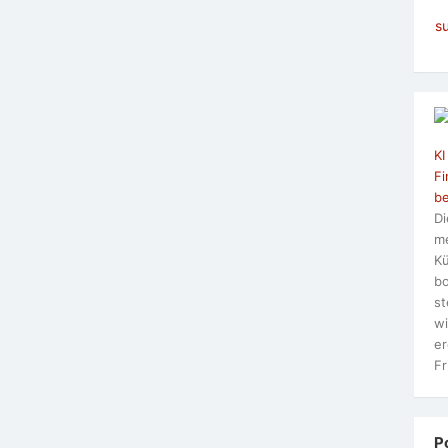
s
KI
Fi
be
Di
me
Kü
bo
st
wi
er
Fr
P