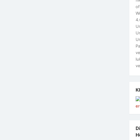
of
W
4.
Un
Un
U
Pa
ve
lu
ve
K
Di
H