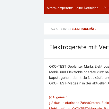
Alterskompetenz – eine Definition
Stu
TAG ARCHIVES:
ELEKTROGERÄTE
Elektrogeräte mit Ve
ÖKO-TEST Geplanter Murks Elektrogerä
Mobil- und Elektrokleingeräte kurz na
kaputt gehen, damit sie Neukäufe un
ÖKO-TEST-Magazin in der aktuellen
Allgemein
Akkus
,
elektrische Zahnbürsten
,
Elek
Mobiltelefone
,
ÖKO-TEST-Magazin
,
Ras