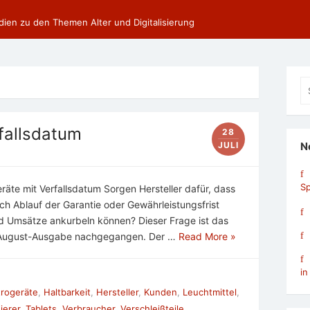
dien zu den Themen Alter und Digitalisierung
Se
fo
rfallsdatum
28
JULI
N
Sp
te mit Verfallsdatum Sorgen Hersteller dafür, dass
ch Ablauf der Garantie oder Gewährleistungsfrist
d Umsätze ankurbeln können? Dieser Frage ist das
 August-Ausgabe nachgegangen. Der …
Read More »
in
trogeräte
,
Haltbarkeit
,
Hersteller
,
Kunden
,
Leuchtmittel
,
ierer
,
Tablets
,
Verbraucher
,
Verschleißteile
,