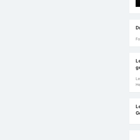
D
Fo
L
g
Le
He
L
G