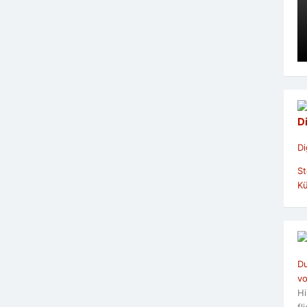
D
Di
St
Kü
Du
vo
Hi
fl