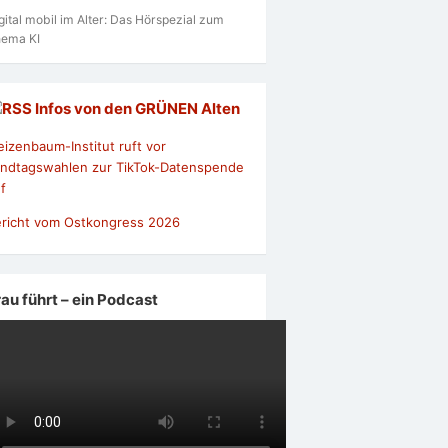
gital mobil im Alter: Das Hörspezial zum
ema KI
Infos von den GRÜNEN Alten
izenbaum-Institut ruft vor
ndtagswahlen zur TikTok-Datenspende
f
richt vom Ostkongress 2026
rau führt – ein Podcast