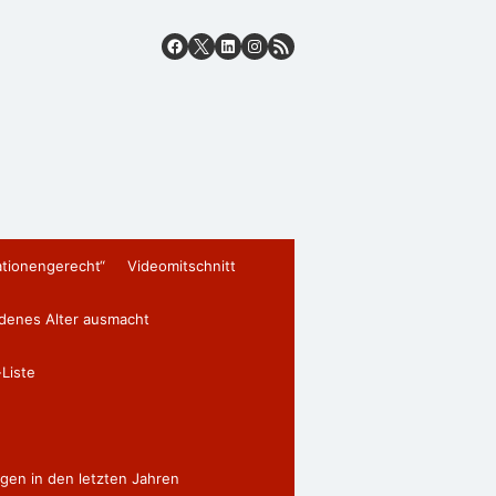
ationengerecht“
Videomitschnitt
edenes Alter ausmacht
Liste
gen in den letzten Jahren