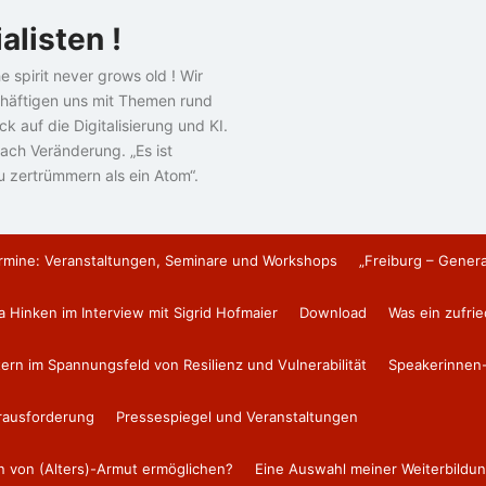
alisten !
e spirit never grows old ! Wir
häftigen uns mit Themen rund
k auf die Digitalisierung und KI.
ach Veränderung. „Es ist
u zertrümmern als ein Atom“.
rmine: Veranstaltungen, Seminare und Workshops
„Freiburg – Gener
a Hinken im Interview mit Sigrid Hofmaier
Download
Was ein zufri
tern im Spannungsfeld von Resilienz und Vulnerabilität
Speakerinnen-
erausforderung
Pressespiegel und Veranstaltungen
en von (Alters)-Armut ermöglichen?
Eine Auswahl meiner Weiterbildun