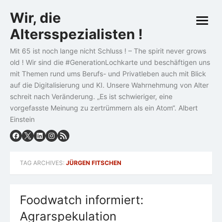
Skip
Wir, die
to
open
content
Altersspezialisten !
menu
Mit 65 ist noch lange nicht Schluss ! – The spirit never grows
old ! Wir sind die #GenerationLochkarte und beschäftigen uns
mit Themen rund ums Berufs- und Privatleben auch mit Blick
auf die Digitalisierung und KI. Unsere Wahrnehmung von Alter
schreit nach Veränderung. „Es ist schwieriger, eine
vorgefasste Meinung zu zertrümmern als ein Atom“. Albert
Einstein
TAG ARCHIVES:
JÜRGEN FITSCHEN
Foodwatch informiert:
Agrarspekulation