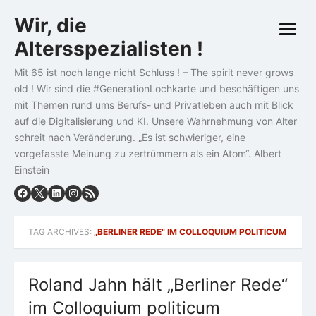
Skip
Wir, die
to
open
content
Altersspezialisten !
menu
Mit 65 ist noch lange nicht Schluss ! – The spirit never grows
old ! Wir sind die #GenerationLochkarte und beschäftigen uns
mit Themen rund ums Berufs- und Privatleben auch mit Blick
auf die Digitalisierung und KI. Unsere Wahrnehmung von Alter
schreit nach Veränderung. „Es ist schwieriger, eine
vorgefasste Meinung zu zertrümmern als ein Atom“. Albert
Einstein
TAG ARCHIVES:
„BERLINER REDE“ IM COLLOQUIUM POLITICUM
Roland Jahn hält „Berliner Rede“
im Colloquium politicum