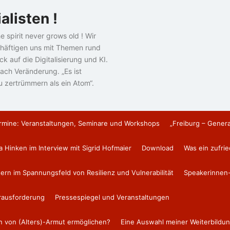
alisten !
e spirit never grows old ! Wir
häftigen uns mit Themen rund
k auf die Digitalisierung und KI.
ach Veränderung. „Es ist
u zertrümmern als ein Atom“.
rmine: Veranstaltungen, Seminare und Workshops
„Freiburg – Gener
a Hinken im Interview mit Sigrid Hofmaier
Download
Was ein zufri
tern im Spannungsfeld von Resilienz und Vulnerabilität
Speakerinnen-
erausforderung
Pressespiegel und Veranstaltungen
en von (Alters)-Armut ermöglichen?
Eine Auswahl meiner Weiterbildun