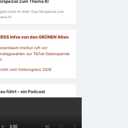
örspezial zum Thema KI
gital mobil im Alter: Das Hörspezial zum
ema KI
Infos von den GRÜNEN Alten
izenbaum-Institut ruft vor
ndtagswahlen zur TikTok-Datenspende
f
richt vom Ostkongress 2026
rau führt – ein Podcast