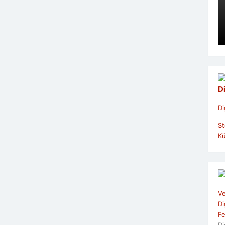
D
Di
St
Kü
Ve
Di
Fe
Di