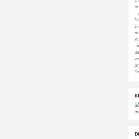
Ve
– 
N
Di
Ve
Wi
im
de
ve
St
To
K
Di