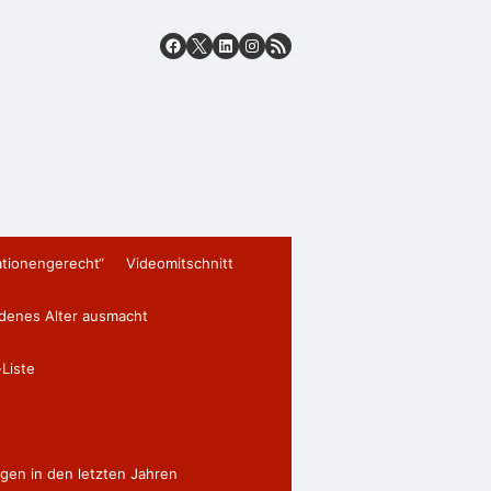
ationengerecht“
Videomitschnitt
edenes Alter ausmacht
Liste
gen in den letzten Jahren