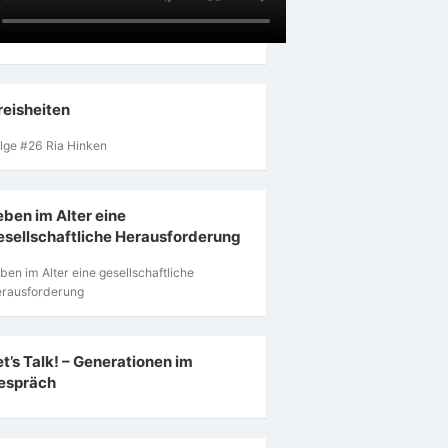
reisheiten
lge #26 Ria Hinken
eben im Alter eine
esellschaftliche Herausforderung
ben im Alter eine gesellschaftliche
rausforderung
et’s Talk! – Generationen im
espräch