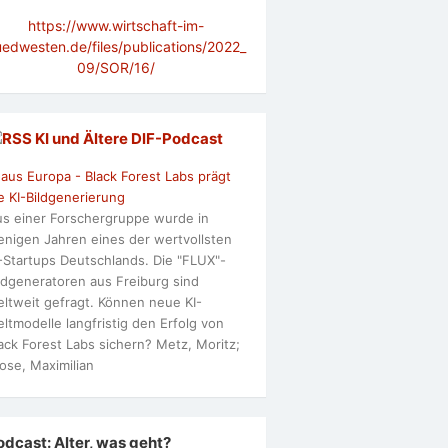
https://www.wirtschaft-im-
uedwesten.de/files/publications/2022_
09/SOR/16/
KI und Ältere DlF-Podcast
 aus Europa - Black Forest Labs prägt
e KI-Bildgenerierung
s einer Forschergruppe wurde in
nigen Jahren eines der wertvollsten
-Startups Deutschlands. Die "FLUX"-
ldgeneratoren aus Freiburg sind
ltweit gefragt. Können neue KI-
ltmodelle langfristig den Erfolg von
ack Forest Labs sichern? Metz, Moritz;
ose, Maximilian
odcast: Alter, was geht?