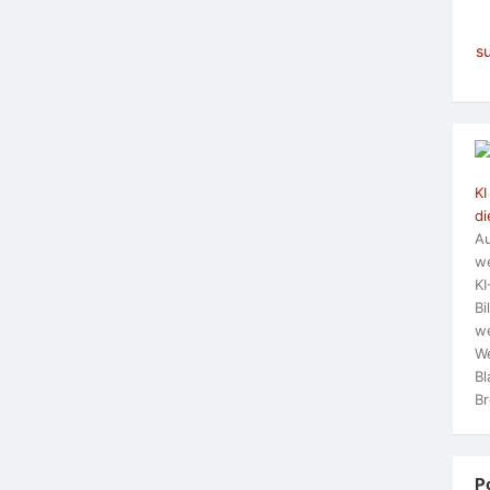
s
KI
di
Au
we
KI
Bi
we
We
Bl
Br
P