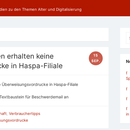
dien zu den Themen Alter und Digitalisierung
Se
fo
n erhalten keine
15
SEP.
N
e in Haspa-Filiale
Sp
 Überweisungsvordrucke in Haspa-Filiale
Textbaustein für Beschwerdemail an
haft
,
Verbrauchertipps
in
sungsvordrucke