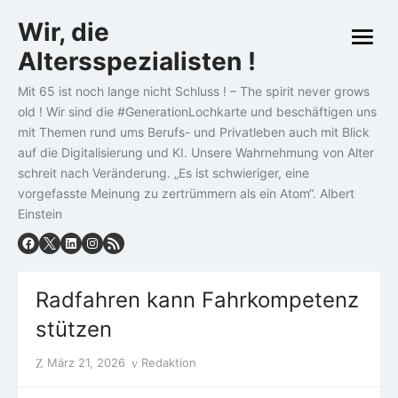
Skip
Wir, die
to
open
content
Altersspezialisten !
menu
Mit 65 ist noch lange nicht Schluss ! – The spirit never grows
old ! Wir sind die #GenerationLochkarte und beschäftigen uns
mit Themen rund ums Berufs- und Privatleben auch mit Blick
auf die Digitalisierung und KI. Unsere Wahrnehmung von Alter
schreit nach Veränderung. „Es ist schwieriger, eine
vorgefasste Meinung zu zertrümmern als ein Atom“. Albert
Einstein
Radfahren kann Fahrkompetenz
stützen
Posted
Author
März 21, 2026
Redaktion
on