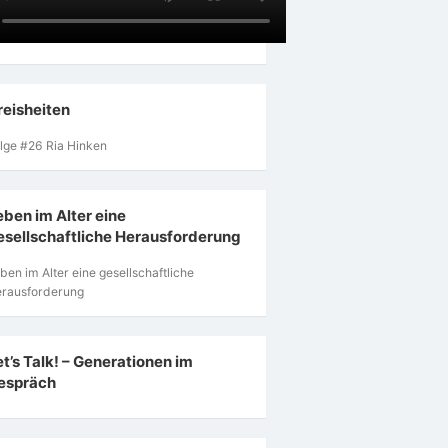
reisheiten
lge #26 Ria Hinken
eben im Alter eine
esellschaftliche Herausforderung
ben im Alter eine gesellschaftliche
rausforderung
et’s Talk! – Generationen im
espräch