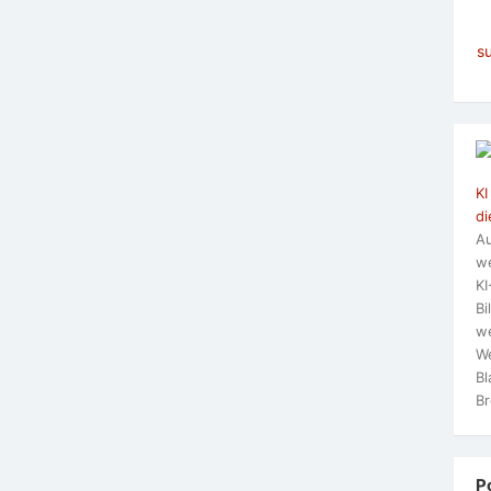
s
KI
di
Au
we
KI
Bi
we
We
Bl
Br
P