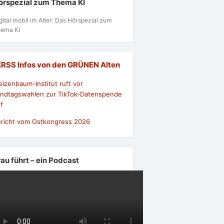
örspezial zum Thema KI
gital mobil im Alter: Das Hörspezial zum
ema KI
Infos von den GRÜNEN Alten
izenbaum-Institut ruft vor
ndtagswahlen zur TikTok-Datenspende
f
richt vom Ostkongress 2026
rau führt – ein Podcast