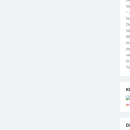
Ve
– 
N
Di
Ve
Wi
im
de
ve
St
To
K
Di