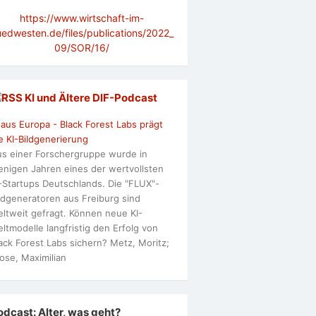
https://www.wirtschaft-im-
uedwesten.de/files/publications/2022_
09/SOR/16/
KI und Ältere DlF-Podcast
 aus Europa - Black Forest Labs prägt
e KI-Bildgenerierung
s einer Forschergruppe wurde in
nigen Jahren eines der wertvollsten
-Startups Deutschlands. Die "FLUX"-
ldgeneratoren aus Freiburg sind
ltweit gefragt. Können neue KI-
ltmodelle langfristig den Erfolg von
ack Forest Labs sichern? Metz, Moritz;
ose, Maximilian
odcast: Alter, was geht?