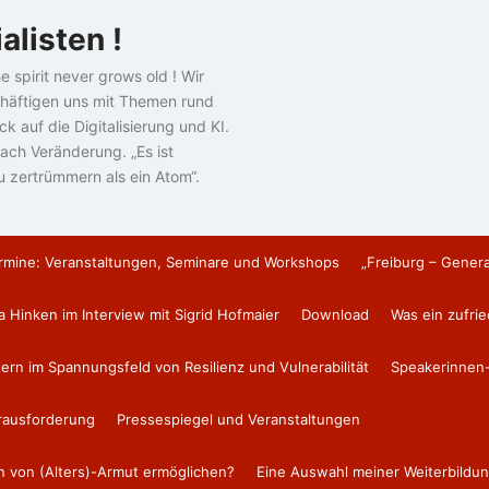
alisten !
e spirit never grows old ! Wir
häftigen uns mit Themen rund
k auf die Digitalisierung und KI.
ach Veränderung. „Es ist
u zertrümmern als ein Atom“.
rmine: Veranstaltungen, Seminare und Workshops
„Freiburg – Gener
a Hinken im Interview mit Sigrid Hofmaier
Download
Was ein zufri
tern im Spannungsfeld von Resilienz und Vulnerabilität
Speakerinnen-
erausforderung
Pressespiegel und Veranstaltungen
en von (Alters)-Armut ermöglichen?
Eine Auswahl meiner Weiterbildun