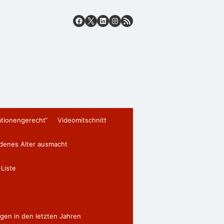
ationengerecht“
Videomitschnitt
edenes Alter ausmacht
Liste
gen in den letzten Jahren