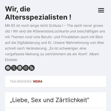
Skip
Wir, die
to
open
content
Altersspezialisten !
menu
Mit 65 ist noch lange nicht Schluss ! – The spirit never grows
old ! Wir sind die #GenerationLochkarte und beschäftigen uns
mit Themen rund ums Berufs- und Privatleben auch mit Blick
auf die Digitalisierung und KI. Unsere Wahrnehmung von Alter
schreit nach Veränderung. „Es ist schwieriger, eine
vorgefasste Meinung zu zertrümmern als ein Atom“. Albert
Einstein
TAG ARCHIVES:
WDR4
„Liebe, Sex und Zärtlichkeit“