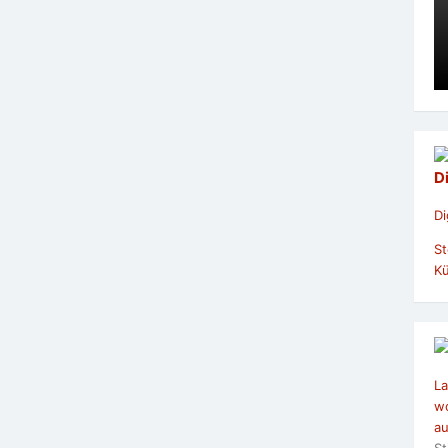
D
Di
St
Kü
La
wo
au
St