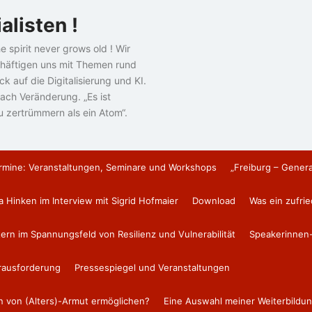
alisten !
e spirit never grows old ! Wir
häftigen uns mit Themen rund
k auf die Digitalisierung und KI.
ach Veränderung. „Es ist
u zertrümmern als ein Atom“.
rmine: Veranstaltungen, Seminare und Workshops
„Freiburg – Gener
a Hinken im Interview mit Sigrid Hofmaier
Download
Was ein zufri
tern im Spannungsfeld von Resilienz und Vulnerabilität
Speakerinnen-
erausforderung
Pressespiegel und Veranstaltungen
en von (Alters)-Armut ermöglichen?
Eine Auswahl meiner Weiterbildun