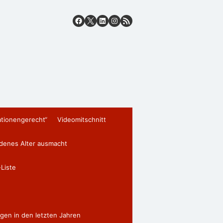
ationengerecht“
Videomitschnitt
edenes Alter ausmacht
Liste
gen in den letzten Jahren