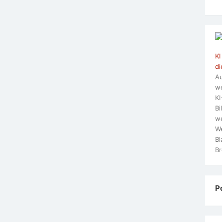
KI
di
Au
we
KI
Bi
we
We
Bl
Br
P