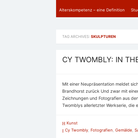
Alterskompetenz – eine Definition
Stu
TAG ARCHIVES:
SKULPTUREN
CY TWOMBLY: IN TH
Mit einer Neupräsentation meldet s
Brandhorst zurück Und zwar mit eine
Zeichnungen und Fotografien aus den 
Twomblys allerletzter Werkserie, die 
Kunst
Cy Twombly
,
Fotografien
,
Gemälde
,
S