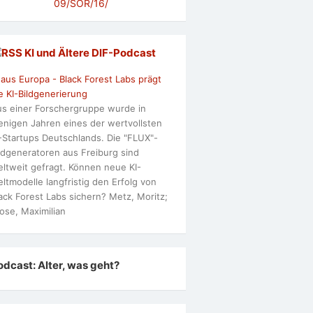
09/SOR/16/
KI und Ältere DlF-Podcast
 aus Europa - Black Forest Labs prägt
e KI-Bildgenerierung
s einer Forschergruppe wurde in
nigen Jahren eines der wertvollsten
-Startups Deutschlands. Die "FLUX"-
ldgeneratoren aus Freiburg sind
ltweit gefragt. Können neue KI-
ltmodelle langfristig den Erfolg von
ack Forest Labs sichern? Metz, Moritz;
ose, Maximilian
odcast: Alter, was geht?