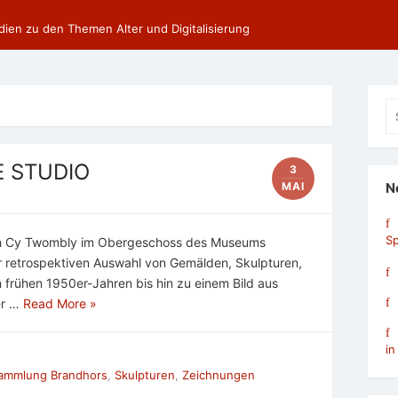
dien zu den Themen Alter und Digitalisierung
Se
fo
E STUDIO
3
MAI
N
Sp
ich Cy Twombly im Obergeschoss des Museums
r retrospektiven Auswahl von Gemälden, Skulpturen,
frühen 1950er-Jahren bis hin zu einem Bild aus
er …
Read More »
in
ammlung Brandhors
,
Skulpturen
,
Zeichnungen