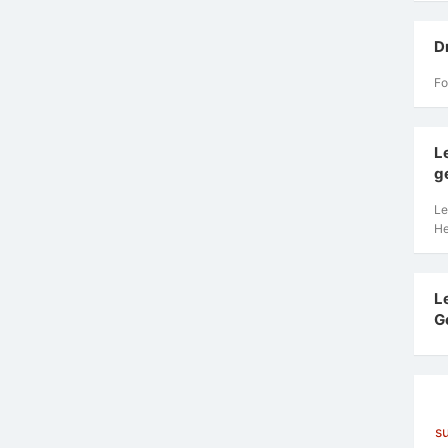
D
Fo
L
g
Le
He
L
G
s