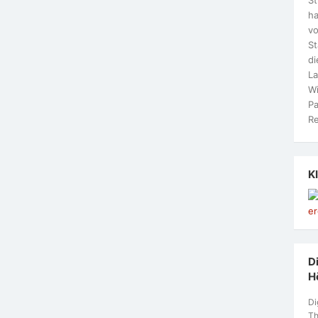
ha
vo
S
di
La
Wi
Pa
Re
K
Di
H
Di
Th