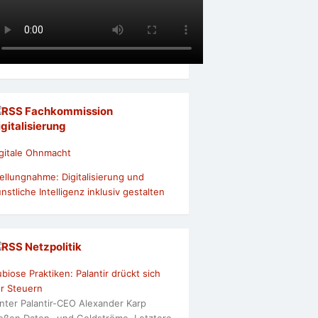
Fachkommission
igitalisierung
gitale Ohnmacht
ellungnahme: Digitalisierung und
nstliche Intelligenz inklusiv gestalten
Netzpolitik
biose Praktiken: Palantir drückt sich
r Steuern
nter Palantir-CEO Alexander Karp
ießen Daten- und Geldströme. Letztere