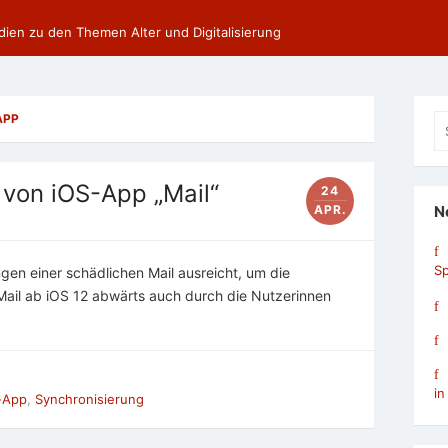
dien zu den Themen Alter und Digitalisierung
APP
Se
fo
 von iOS-App „Mail“
24
APR.
N
Sp
en einer schädlichen Mail ausreicht, um die
Mail ab iOS 12 abwärts auch durch die Nutzerinnen
in
-App
,
Synchronisierung