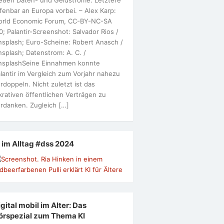
fenbar an Europa vorbei. – Alex Karp:
orld Economic Forum, CC-BY-NC-SA
0; Palantir-Screenshot: Salvador Rios /
splash; Euro-Scheine: Robert Anasch /
splash; Datenstrom: A. C. /
nsplashSeine Einnahmen konnte
lantir im Vergleich zum Vorjahr nahezu
rdoppeln. Nicht zuletzt ist das
krativen öffentlichen Verträgen zu
rdanken. Zugleich […]
I im Alltag #dss 2024
gital mobil im Alter: Das
örspezial zum Thema KI