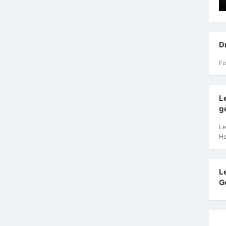
D
Fo
L
g
Le
He
L
G