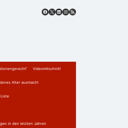
ationengerecht“
Videomitschnitt
edenes Alter ausmacht
Liste
gen in den letzten Jahren