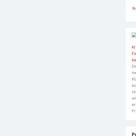
s
KI
Fi
be
Di
me
Kü
bo
st
wi
er
Fr
P