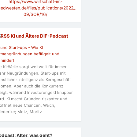
https://www.wirtschaft-im-
uedwesten.de/files/publications/2022_
09/SOR/16/
KI und Ältere DlF-Podcast
 und Start-ups - Wie KI
rmengründungen beflügelt und
hindert
e KI-Welle sorgt weltweit für immer
hr Neugründungen. Start-ups mit
nstlicher Intelligenz als Kerngeschäft
omen. Aber auch die Konkurrenz
eigt, während Investorengeld knapper
rd. KI macht Gründen riskanter und
öffnet neue Chancen. Walch,
iederike; Metz, Moritz
odcast: Alter, was geht?