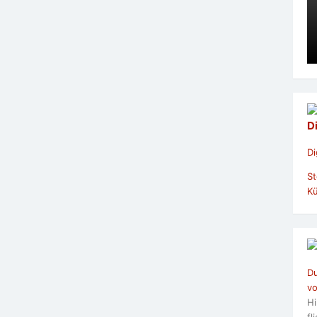
D
Di
St
Kü
Du
vo
Hi
fl