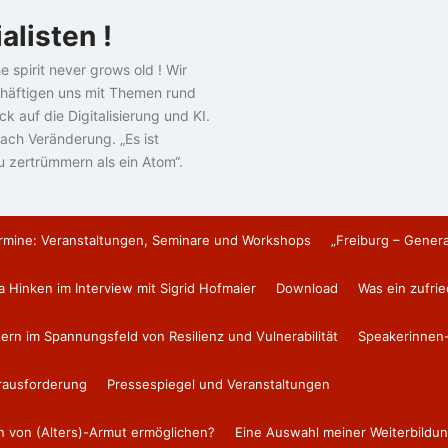
alisten !
e spirit never grows old ! Wir
häftigen uns mit Themen rund
k auf die Digitalisierung und KI.
ach Veränderung. „Es ist
u zertrümmern als ein Atom“.
rmine: Veranstaltungen, Seminare und Workshops
„Freiburg – Gener
a Hinken im Interview mit Sigrid Hofmaier
Download
Was ein zufri
tern im Spannungsfeld von Resilienz und Vulnerabilität
Speakerinnen-
erausforderung
Pressespiegel und Veranstaltungen
en von (Alters)-Armut ermöglichen?
Eine Auswahl meiner Weiterbildun