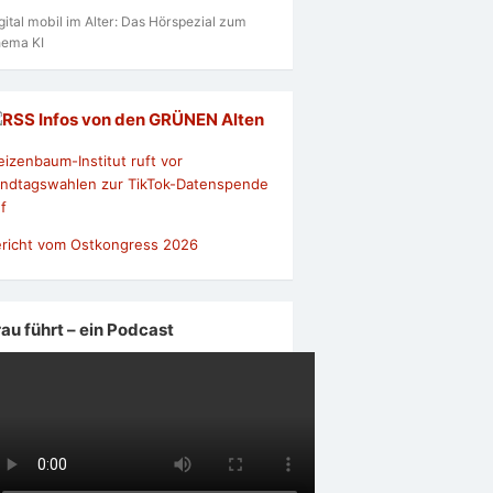
gital mobil im Alter: Das Hörspezial zum
ema KI
Infos von den GRÜNEN Alten
izenbaum-Institut ruft vor
ndtagswahlen zur TikTok-Datenspende
f
richt vom Ostkongress 2026
rau führt – ein Podcast