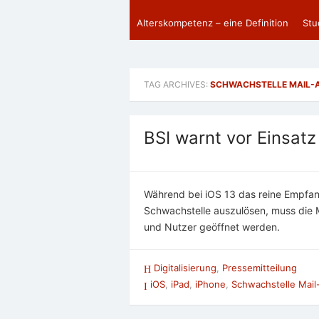
Alterskompetenz – eine Definition
Stu
TAG ARCHIVES:
SCHWACHSTELLE MAIL-
BSI warnt vor Einsatz
Während bei iOS 13 das reine Empfang
Schwachstelle auszulösen, muss die 
und Nutzer geöffnet werden.
Digitalisierung
,
Pressemitteilung
iOS
,
iPad
,
iPhone
,
Schwachstelle Mail