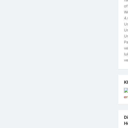
of
W
4.
Un
Un
U
Pa
ve
lu
ve
K
Di
H