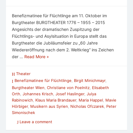
Benefizmatinee für Flüchtlinge am 11. Oktober im
Burgtheater BURGTHEATER 1776 – 1955 – 2015
Angesichts der dramatischen Zuspitzung der
Flüchtlings- und Asylsituation in Europa stellt das
Burgtheater die Jubiläumsfeier zu „60 Jahre
Wiedereröffnung nach dem 2. Weltkrieg“ ins Zeichen
der …
Read More »
Theater
Benefizmatinee für Flüchtlinge
,
Birgit Minichmayr
,
Burgtheater Wien
,
Christiane von Poelnitz
,
Elisabeth
Orth
,
Johannes Krisch
,
Josef Haslinger
,
Julya
Rabinowich
,
Klaus Maria Brandauer
,
Maria Happel
,
Mavie
Hörbiger
,
Musikern aus Syrien
,
Nicholas Ofczarek
,
Peter
Simonischek
Leave a comment