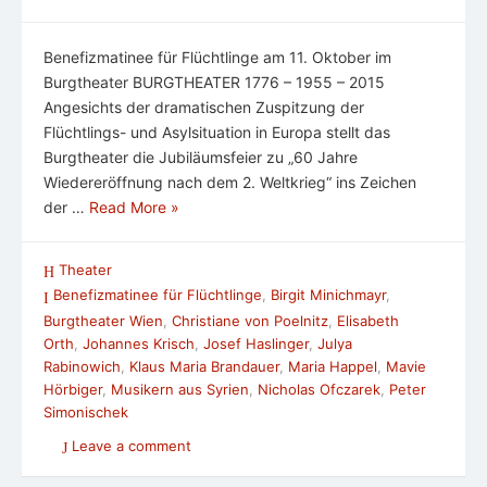
Benefizmatinee für Flüchtlinge am 11. Oktober im
Burgtheater BURGTHEATER 1776 – 1955 – 2015
Angesichts der dramatischen Zuspitzung der
Flüchtlings- und Asylsituation in Europa stellt das
Burgtheater die Jubiläumsfeier zu „60 Jahre
Wiedereröffnung nach dem 2. Weltkrieg“ ins Zeichen
der …
Read More »
Theater
Benefizmatinee für Flüchtlinge
,
Birgit Minichmayr
,
Burgtheater Wien
,
Christiane von Poelnitz
,
Elisabeth
Orth
,
Johannes Krisch
,
Josef Haslinger
,
Julya
Rabinowich
,
Klaus Maria Brandauer
,
Maria Happel
,
Mavie
Hörbiger
,
Musikern aus Syrien
,
Nicholas Ofczarek
,
Peter
Simonischek
Leave a comment