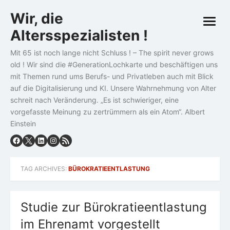
Skip
Wir, die
to
open
content
Altersspezialisten !
menu
Mit 65 ist noch lange nicht Schluss ! – The spirit never grows
old ! Wir sind die #GenerationLochkarte und beschäftigen uns
mit Themen rund ums Berufs- und Privatleben auch mit Blick
auf die Digitalisierung und KI. Unsere Wahrnehmung von Alter
schreit nach Veränderung. „Es ist schwieriger, eine
vorgefasste Meinung zu zertrümmern als ein Atom“. Albert
Einstein
TAG ARCHIVES:
BÜROKRATIEENTLASTUNG
Studie zur Bürokratie­entlastung
im Ehrenamt vorgestellt